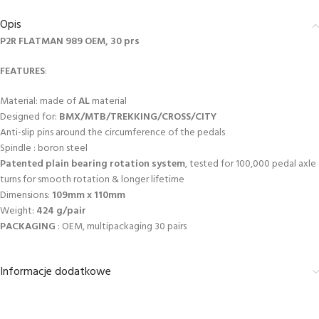
Opis
P2R FLATMAN 989 OEM, 30 prs
FEATURES
:
Material: made of
AL
material
Designed for:
BMX/MTB/TREKKING/CROSS/CITY
Anti-slip pins around the circumference of the pedals
Spindle : boron steel
Patented plain bearing rotation system
, tested for 100,000 pedal axle
turns for smooth rotation & longer lifetime
Dimensions:
109mm x 110mm
Weight:
424 g/pair
PACKAGING
: OEM, multipackaging 30 pairs
Informacje dodatkowe