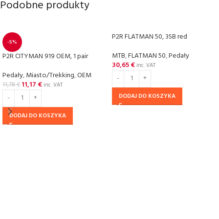
Podobne produkty
P2R FLATMAN 50, 3SB red
-5%
MTB
,
FLATMAN 50
,
Pedały
P2R CITYMAN 919 OEM, 1 pair
30,65
€
inc. VAT
Pedały
,
Miasto/Trekking
,
OEM
11,17
€
11,78
€
inc. VAT
DODAJ DO KOSZYKA
DODAJ DO KOSZYKA