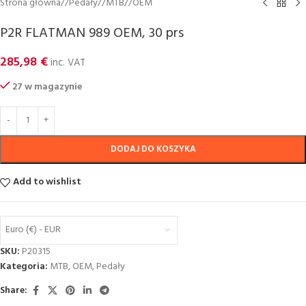
Strona główna
/
Pedały
/
MTB
/
OEM
P2R FLATMAN 989 OEM, 30 prs
285,98
€
inc. VAT
27 w magazynie
DODAJ DO KOSZYKA
Add to wishlist
Euro (€) - EUR
SKU:
P20315
Kategoria:
MTB
,
OEM
,
Pedały
Share: