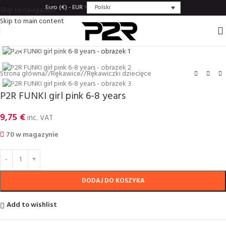
Polski
Euro (€) - EUR
Skip to navigation
Skip to main content
Click to enlarge
Strona główna
/
Rȩkawice
/
Rękawiczki dziecięce
P2R FUNKI girl pink 6-8 years
9,75
€
inc. VAT
70 w magazynie
DODAJ DO KOSZYKA
Add to wishlist