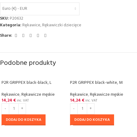
Euro (€) - EUR
SKU:
P20632
Kategoria:
Rȩkawice
,
Rękawiczki dziecięce
Share:
Podobne produkty
P2R GRIPPEX black-black, L
P2R GRIPPEX black-white, M
Rȩkawice
,
Rękawicze męskie
Rȩkawice
,
Rękawicze męskie
14,24
€
14,24
€
inc. VAT
inc. VAT
DODAJ DO KOSZYKA
DODAJ DO KOSZYKA