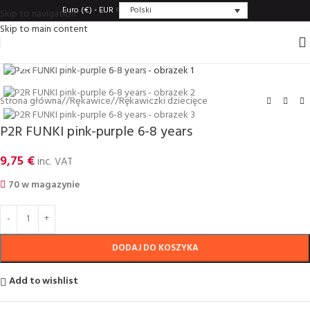
Polski
Euro (€) - EUR
Skip to navigation
Skip to main content
Click to enlarge
Strona główna
/
Rȩkawice
/
Rękawiczki dziecięce
P2R FUNKI pink-purple 6-8 years
9,75
€
inc. VAT
70 w magazynie
DODAJ DO KOSZYKA
Add to wishlist