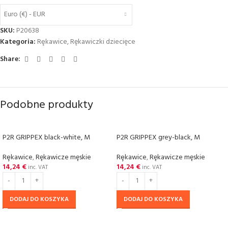
Euro (€) - EUR
SKU:
P20638
Kategoria:
Rȩkawice
,
Rękawiczki dziecięce
Share:
Podobne produkty
P2R GRIPPEX black-white, M
P2R GRIPPEX grey-black, M
Rȩkawice
,
Rękawicze męskie
Rȩkawice
,
Rękawicze męskie
14,24
€
14,24
€
inc. VAT
inc. VAT
DODAJ DO KOSZYKA
DODAJ DO KOSZYKA