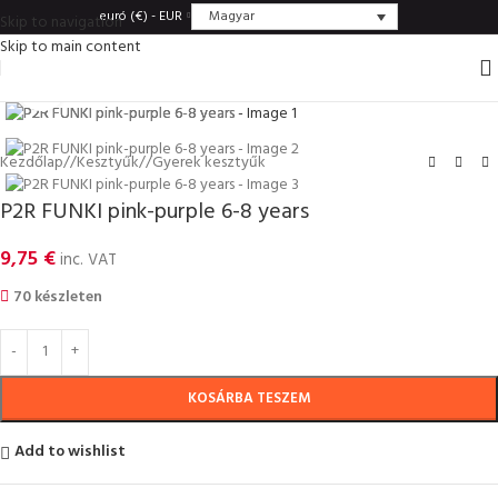
Magyar
euró (€) - EUR
Skip to navigation
Skip to main content
Click to enlarge
Kezdőlap
/
Kesztyűk
/
Gyerek kesztyűk
P2R FUNKI pink-purple 6-8 years
9,75
€
inc. VAT
70 készleten
KOSÁRBA TESZEM
Add to wishlist