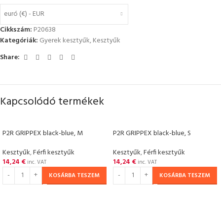
euró (€) - EUR
Cikkszám:
P20638
Kategóriák:
Gyerek kesztyűk
,
Kesztyűk
Share:
Kapcsolódó termékek
P2R GRIPPEX black-blue, M
P2R GRIPPEX black-blue, S
Kesztyűk
,
Férfi kesztyűk
Kesztyűk
,
Férfi kesztyűk
14,24
€
14,24
€
inc. VAT
inc. VAT
KOSÁRBA TESZEM
KOSÁRBA TESZEM