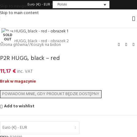
Polski
Euro (€) - EUR
Skip to navigation
Skip to main content
Click to enlarge
SOLD
OUT
Strona główna
/
Koszyk na bidon
P2R HUGG, black – red
11,17
€
inc. VAT
Brak w magazynie
Add to wishlist
Euro (€) - EUR