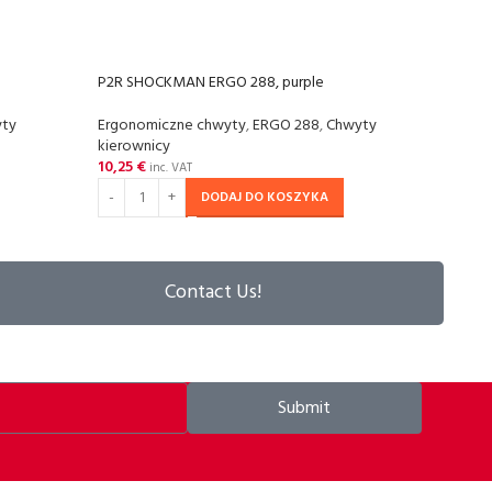
P2R SHOCKMAN ERGO 288, purple
P2R 
ty
Ergonomiczne chwyty
,
ERGO 288
,
Chwyty
Silik
kierownicy
kiero
10,25
€
12,2
inc. VAT
DODAJ DO KOSZYKA
Contact Us!
Submit