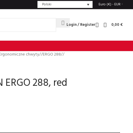
Polski
Euro (€) - EUR
Login / Register
0,00
€
Ergonomiczne chwyty
/
ERGO 288
/
ERGO 288, red