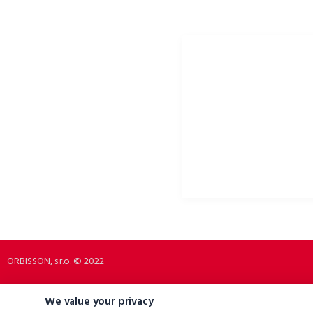
ORBISSON, S.R.O
PORTALE SPOŁECZNOŚCIOW
Dubovany 19
p2rbike
92208 Dubovany
p2rbike
Slovakia
P2R BIKE
b2b.p2rbike.com
info@b2b.p2rbike.com
ORBISSON, s.r.o. © 2022
We value your privacy