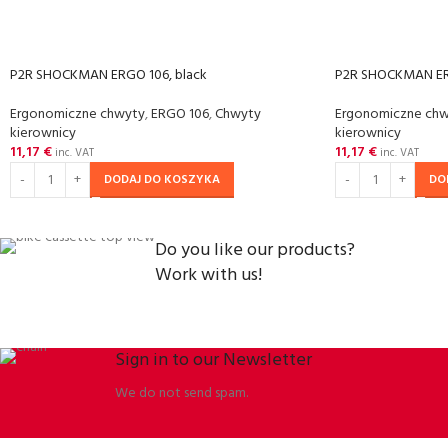
P2R SHOCKMAN ERGO 106, black
P2R SHOCKMAN ER
Ergonomiczne chwyty
,
ERGO 106
,
Chwyty
Ergonomiczne ch
kierownicy
kierownicy
11,17
€
11,17
€
inc. VAT
inc. VAT
DODAJ DO KOSZYKA
DO
Do you like our products?
Work with us!
Sign in to our Newsletter
We do not send spam.