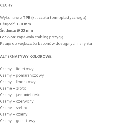
CECHY
:
Wykonane z
TPR
(kauczuku termoplastycznego)
Długość:
130 mm
Średnica:
Ø 22 mm
Lock-on
: zapewnia stabilną pozycję
Pasuje do większości batonów dostępnych na rynku
ALTERNATYWY KOLOROWE:
Czarny – fioletowy
Czarny – pomarańczowy
Czarny – limonkowy
Czarne – złoto
Czarny – jasnoniebieski
Czarny – czerwony
Czarne – srebro
Czarny – czarny
Czarny – granatowy