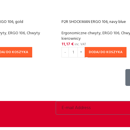
GO 106, gold
P2R SHOCKMAN ERGO 106, navy blue
wyty
,
ERGO 106
,
Chwyty
Ergonomiczne chwyty
,
ERGO 106
,
Chwy
kierownicy
11,17
€
inc. VAT
DAJ DO KOSZYKA
DODAJ DO KOSZYKA