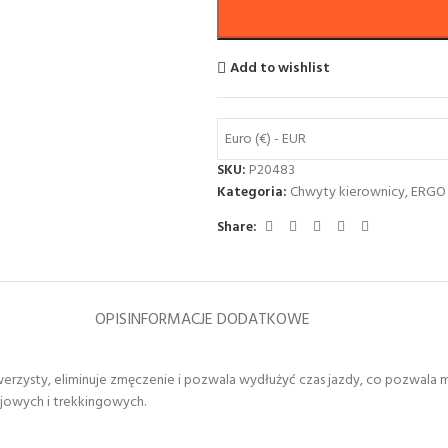
Add to wishlist
Euro (€) - EUR
SKU:
P20483
Kategoria:
Chwyty kierownicy
,
ERGO
Share:
OPIS
INFORMACJE DODATKOWE
erzysty, eliminuje zmęczenie i pozwala wydłużyć czas jazdy, co pozwala 
ajowych i trekkingowych.