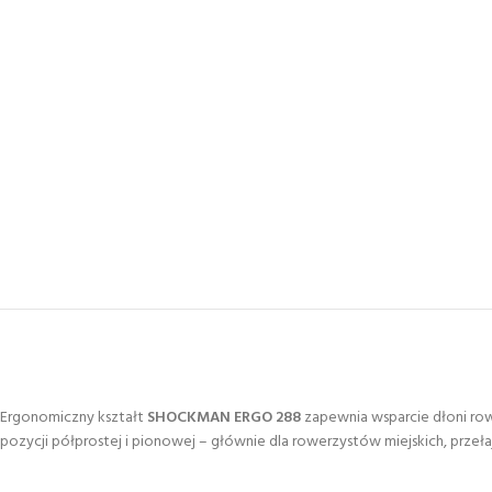
Ergonomiczny kształt
SHOCKMAN ERGO 288
zapewnia wsparcie dłoni row
pozycji półprostej i pionowej – głównie dla rowerzystów miejskich, przeł