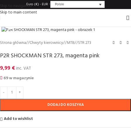
Polski
Euro (€) - EUR
Skip to navigation
Skip to main content
Click to enlarge
Strona główna
/
Chwyty kierownicy
/
MTB
/
STR 273
P2R SHOCKMAN STR 273, magenta pink
9,99
€
inc. VAT
69 w magazynie
DODAJ DO KOSZYKA
Add to wishlist