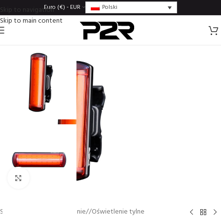
Polski
Euro (€) - EUR
Skip to navigation
Skip to main content
Click to enlarge
Strona główna
/
Oświetlenie
/
Oświetlenie tylne