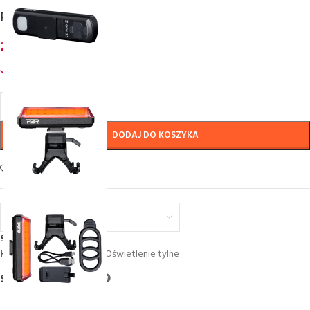
P2R SIRIO 40
20,39
€
inc. VAT
780 w magazynie
DODAJ DO KOSZYKA
Add to wishlist
Euro (€) - EUR
SKU:
P20013
Kategoria:
Oświetlenie
,
Oświetlenie tylne
Share: