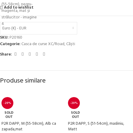
Add to wishlist
Euro (€) - EUR
SKU:
P20160
Categorie:
Casca de curse XC/Road
,
Căști
Share:
Produse similare
-20%
-20%
SOLD
SOLD
OUT
OUT
P2R DAPP, M (55-58cm), Alb ca
P2R DAPP, S (51-54cm), masliniu,
zapada,mat
Matt