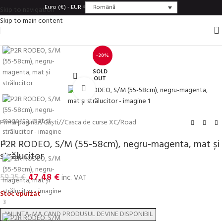
Română
Euro (€) - EUR
Skip to navigation
Skip to main content
-20%
SOLD
OUT
Click to enlarge
Prima pagină
/
Căști
/
Casca de curse XC/Road
P2R RODEO, S/M (55-58cm), negru-magenta, mat și
strălucitor
47,48
€
59,35
€
inc. VAT
Stoc epuizat