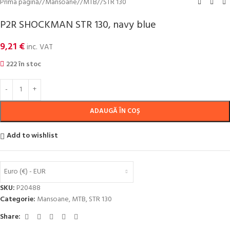
Prima pagină
/
Mansoane
/
MTB
/
STR 130
P2R SHOCKMAN STR 130, navy blue
9,21
€
inc. VAT
222 în stoc
ADAUGĂ ÎN COȘ
Add to wishlist
Euro (€) - EUR
SKU:
P20488
Categorie:
Mansoane
,
MTB
,
STR 130
Share: