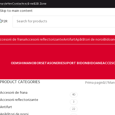
ewsletter
Contactează-ne
B2B Zone
Skip to navigation
Skip to main content
ccesorii de frana
Accesorii reflectorizante
Antifurt
Apărători de noroi
Bidoan
OEM
SHIMANO
BORSETA
SONERIE
SUPORT BIDON
BIDOANE
ACCESO
PRODUCT CATEGORIES
Prima pagină
/
Man
Accesorii de frana
40
Accesorii reflectorizante
3
Antifurt
22
Apărători de noroi