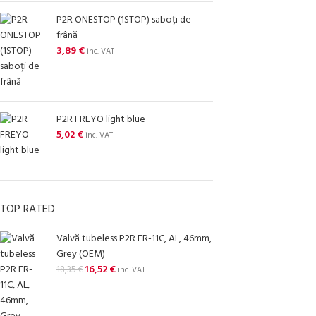
P2R ONESTOP (1STOP) saboți de
frână
3,89
€
inc. VAT
P2R FREYO light blue
5,02
€
inc. VAT
TOP RATED
Valvă tubeless P2R FR-11C, AL, 46mm,
Grey (OEM)
16,52
€
18,35
€
inc. VAT