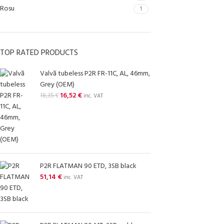
Rosu
1
TOP RATED PRODUCTS
Valvă tubeless P2R FR-11C, AL, 46mm,
Grey (OEM)
16,52
€
18,35
€
inc. VAT
P2R FLATMAN 90 ETD, 3SB black
51,14
€
inc. VAT