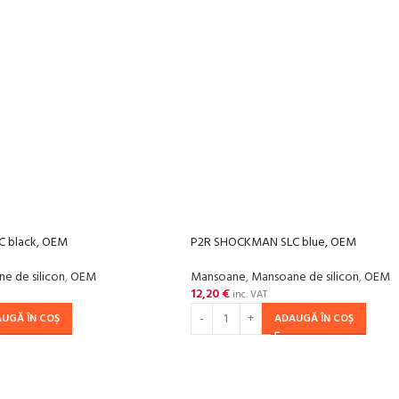
 black, OEM
P2R SHOCKMAN SLC blue, OEM
e de silicon
,
OEM
Mansoane
,
Mansoane de silicon
,
OEM
12,20
€
inc. VAT
UGĂ ÎN COȘ
ADAUGĂ ÎN COȘ