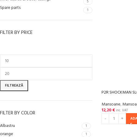
5
Spare parts
1
FILTER BY PRICE
FILTREAZĂ
P2R SHOCKMAN SLC
Mansoane
,
Mansoan
12,20
€
inc. VAT
FILTER BY COLOR
ADA
Albastru
1
orange
1