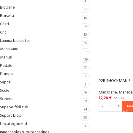
4
Bidoane
41
Borseta
16
Căști
84
Cric
10
Lumina bicicletei
25
Mansoane
83
Manusi
139
Pedale
77
Pompa
7
P2R SHOCKMAN SLC
Sapca
3
Scule
Mansoane
,
Mansoan
19
12,20
€
Sonerie
inc. VAT
19
ADA
Supape fără tub
24
Suport bidon
25
Uncategorized
4
Inner cables & outer casings