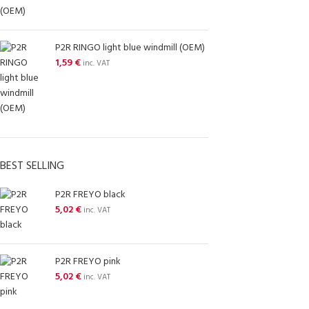
P2R RINGO light blue windmill (OEM)
1,59
€
inc. VAT
BEST SELLING
P2R FREYO black
5,02
€
inc. VAT
P2R FREYO pink
5,02
€
inc. VAT