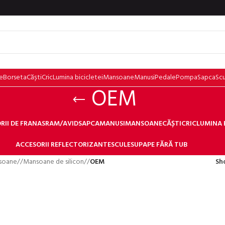
e
Borseta
Căști
Cric
Lumina bicicletei
Mansoane
Manusi
Pedale
Pompa
Sapca
Sc
OEM
RII DE FRANA
SRAM/AVID
SAPCA
MANUSI
MANSOANE
CĂȘTI
CRIC
LUMINA 
ACCESORII REFLECTORIZANTE
SCULE
SUPAPE FĂRĂ TUB
soane
/
Mansoane de silicon
/
OEM
Sh