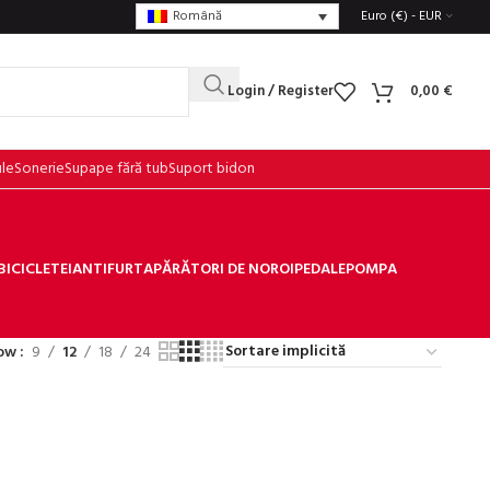
Română
Euro (€) - EUR
Login / Register
0,00
€
ule
Sonerie
Supape fără tub
Suport bidon
BICICLETEI
ANTIFURT
APĂRĂTORI DE NOROI
PEDALE
POMPA
ow
9
12
18
24