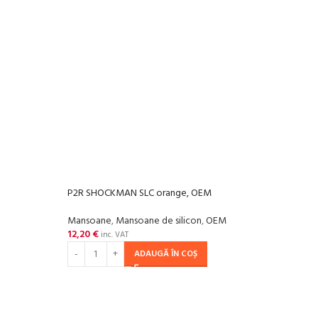
P2R SHOCKMAN SLC orange, OEM
Mansoane
,
Mansoane de silicon
,
OEM
12,20
€
inc. VAT
ADAUGĂ ÎN COȘ