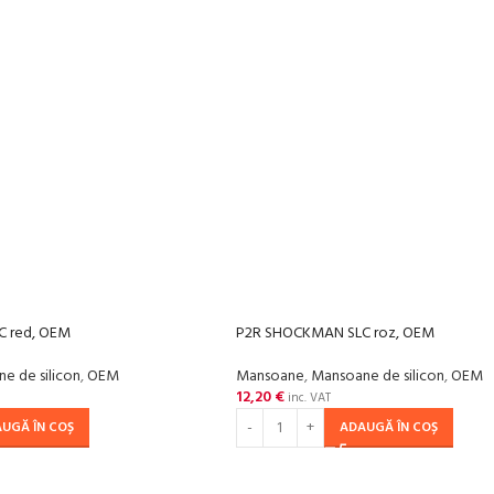
 red, OEM
P2R SHOCKMAN SLC roz, OEM
e de silicon
,
OEM
Mansoane
,
Mansoane de silicon
,
OEM
12,20
€
inc. VAT
UGĂ ÎN COȘ
ADAUGĂ ÎN COȘ