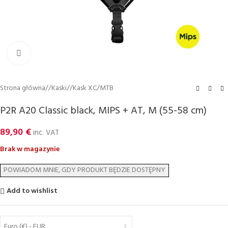
Click to enlarge
Strona główna
/
Kaski
/
Kask XC/MTB
P2R A20 Classic black, MIPS + AT, M (55-58 cm)
89,90
€
inc. VAT
Brak w magazynie
Add to wishlist
Euro (€) - EUR