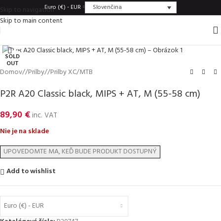
Slovenčina
Euro (€) - EUR
Skip to navigation
Skip to main content
Click to enlarge
SOLD
OUT
Domov
/
Prilby
/
Prilby XC/MTB
P2R A20 Classic black, MIPS + AT, M (55-58 cm)
89,90
€
inc. VAT
Nie je na sklade
Add to wishlist
Euro (€) - EUR