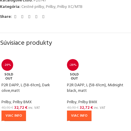
Katalógové číslo:
P20747
Kategória:
Cestné prilby
,
Prilby
,
Prilby XC/MTB
Share:
Súvisiace produkty
-20%
-20%
SOLD
SOLD
OUT
OUT
P2R DAPP, L (58-61cm), Dark
P2R DAPP, L (58-61cm), Midnight
olive,matt
black, matt
Prilby
,
Prilby BMX
Prilby
,
Prilby BMX
32,72
€
32,72
€
40,90
€
40,90
€
inc. VAT
inc. VAT
VIAC INFO
VIAC INFO