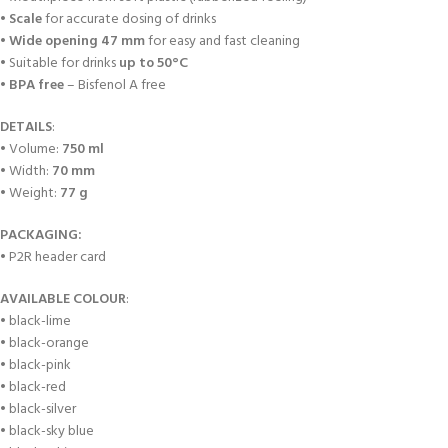
•
Scale
for accurate dosing of drinks
•
Wide opening 47 mm
for easy and fast cleaning
• Suitable for drinks
up to 50°C
•
BPA free
– Bisfenol A free
DETAILS
:
• Volume:
750 ml
• Width:
70 mm
• Weight:
77 g
PACKAGING:
• P2R header card
AVAILABLE COLOUR
:
• black-lime
• black-orange
• black-pink
• black-red
• black-silver
• black-sky blue