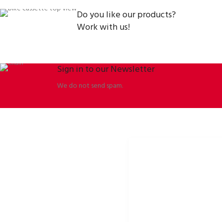
Do you like our products?
Work with us!
Sign in to our Newsletter
We do not send spam.
ORBISSON, S.R.O
PORTALE SPOŁECZNOŚCIOW
Dubovany 19
p2rbike
92208 Dubovany
p2rbike
Slovakia
P2R BIKE
b2b.p2rbike.com
info@b2b.p2rbike.com