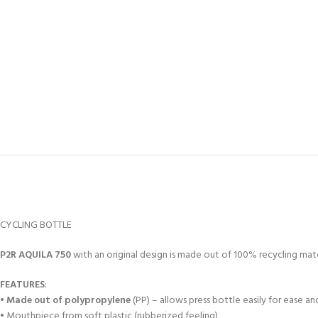
CYCLING BOTTLE
P2R
AQUILA 750
with an original design is made out of 100% recycling mate
FEATURES
:
•
Made out of polypropylene
(PP) – allows press bottle easily for ease and
• Mouthpiece from soft plastic (rubberized feeling)