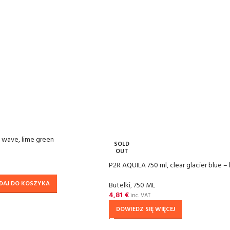
 wave, lime green
SOLD
OUT
P2R AQUILA 750 ml, clear glacier blue –
DAJ DO KOSZYKA
Butelki
,
750 ML
4,81
€
inc. VAT
DOWIEDZ SIĘ WIĘCEJ