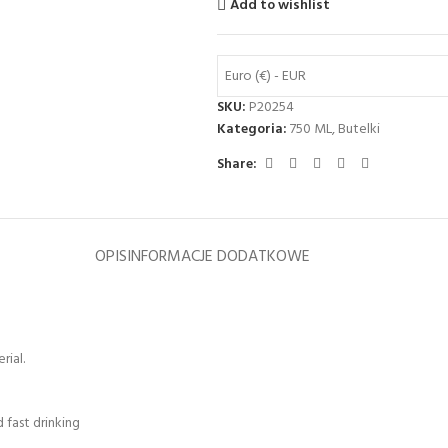
Add to wishlist
Euro (€) - EUR
SKU:
P20254
Kategoria:
750 ML
,
Butelki
Share:
OPIS
INFORMACJE DODATKOWE
rial.
 fast drinking