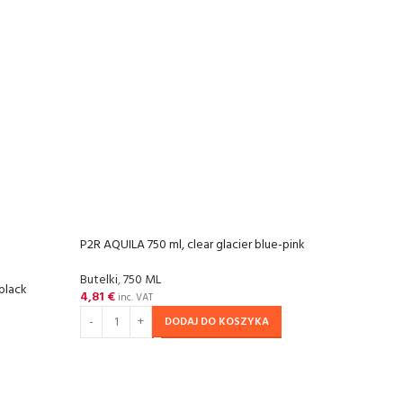
P2R AQUILA 750 ml, clear glacier blue-pink
P2R A
Butelki
,
750 ML
Butel
 black
4,81
€
4,81
inc. VAT
DODAJ DO KOSZYKA