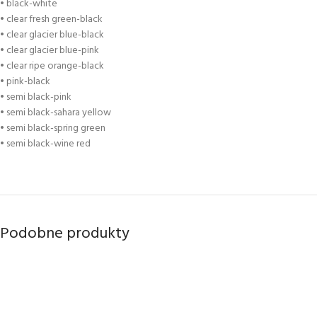
• black-white
• clear fresh green-black
• clear glacier blue-black
• clear glacier blue-pink
• clear ripe orange-black
• pink-black
• semi black-pink
• semi black-sahara yellow
• semi black-spring green
• semi black-wine red
Podobne produkty