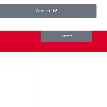
Contact Us!
Submit
 odzież rowerowa i
owe