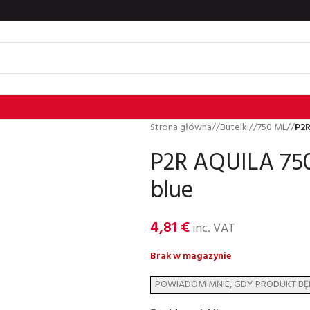
Strona główna
/
Butelki
/
750 ML
/
P2R
P2R AQUILA 750 
blue
4,81
€
inc. VAT
Brak w magazynie