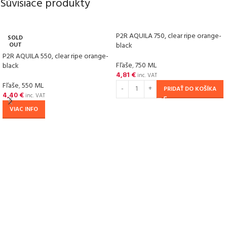
Súvisiace produkty
P2R AQUILA 750, clear ripe orange-
SOLD
OUT
black
P2R AQUILA 550, clear ripe orange-
Fľaše
,
750 ML
black
4,81
€
inc. VAT
Fľaše
,
550 ML
PRIDAŤ DO KOŠÍKA
4,40
€
inc. VAT
VIAC INFO