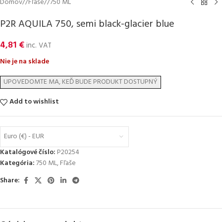
Domov
/
Fľaše
/
750 ML
P2R AQUILA 750, semi black-glacier blue
4,81
€
inc. VAT
Nie je na sklade
Add to wishlist
Euro (€) - EUR
Katalógové číslo:
P20254
Kategória:
750 ML
,
Fľaše
Share: