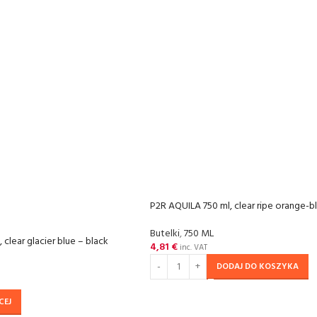
P2R AQUILA 750 ml, clear ripe orange-b
Butelki
,
750 ML
clear glacier blue – black
4,81
€
inc. VAT
DODAJ DO KOSZYKA
CEJ