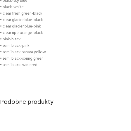
• black-sky blue
• black-white
• clear fresh green-black
• clear glacier blue-black
• clear glacier blue-pink
• clear ripe orange-black
• pink-black
• semi black-pink
• semi black-sahara yellow
• semi black-spring green
• semi black-wine red
Podobne produkty