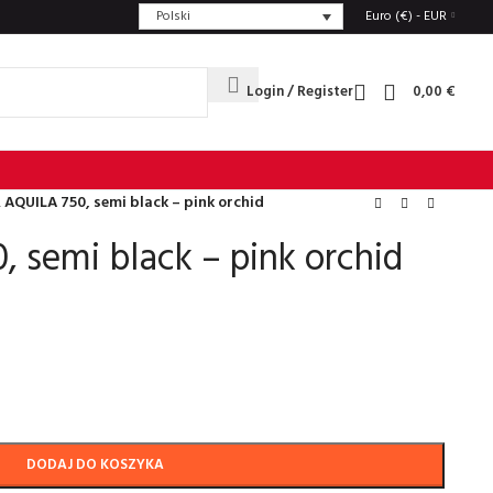
Polski
Euro (€) - EUR
Login / Register
0,00
€
 AQUILA 750, semi black – pink orchid
 semi black – pink orchid
DODAJ DO KOSZYKA