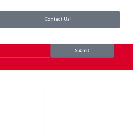
Contact Us!
Submit
 odzież rowerowa i
owe