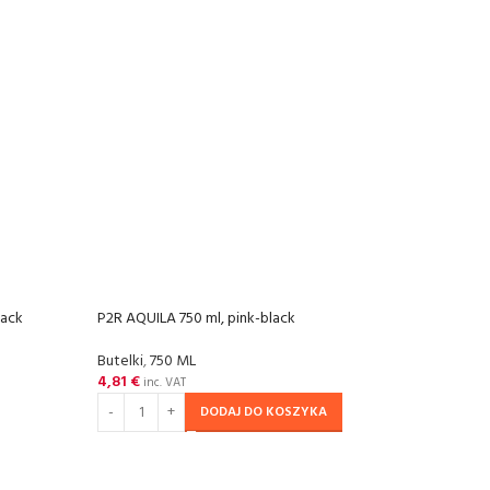
lack
P2R AQUILA 750 ml, pink-black
SOL
OU
Butelki
,
750 ML
P2R A
4,81
€
inc. VAT
DODAJ DO KOSZYKA
Butel
4,81
DOW