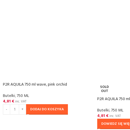
P2R AQUILA 750 ml wave, pink orchid
SOLD
OUT
Butelki
,
750 ML
P2R AQUILA 750 ml, 
4,81
€
inc. VAT
DODAJ DO KOSZYKA
Butelki
,
750 ML
4,81
€
inc. VAT
DOWIEDZ SIĘ WIĘ