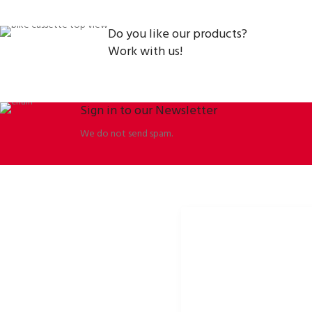
Do you like our products?
Work with us!
Sign in to our Newsletter
We do not send spam.
ORBISSON, S.R.O
PORTALE SPOŁECZNOŚCIOW
Dubovany 19
p2rbike
92208 Dubovany
p2rbike
Slovakia
P2R BIKE
b2b.p2rbike.com