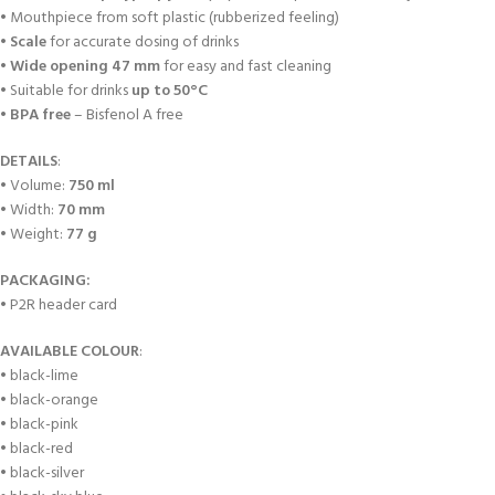
• Mouthpiece from soft plastic (rubberized feeling)
•
Scale
for accurate dosing of drinks
•
Wide opening 47 mm
for easy and fast cleaning
• Suitable for drinks
up to 50°C
•
BPA free
– Bisfenol A free
DETAILS
:
• Volume:
750 ml
• Width:
70 mm
• Weight:
77 g
PACKAGING:
• P2R header card
AVAILABLE COLOUR
:
• black-lime
• black-orange
• black-pink
• black-red
• black-silver