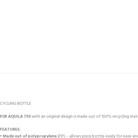
CYCLING BOTTLE
P2R
AQUILA 750
with an original design is made out of 100% recycling mate
FEATURES
:
•
Made out of polypropylene
(PP) – allows press bottle easily for ease and