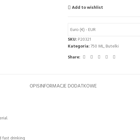
Add to wishlist
Euro (€) - EUR
SKU:
P20321
Kategoria:
750 ML
,
Butelki
Share:
OPIS
INFORMACJE DODATKOWE
rial.
 fast drinking