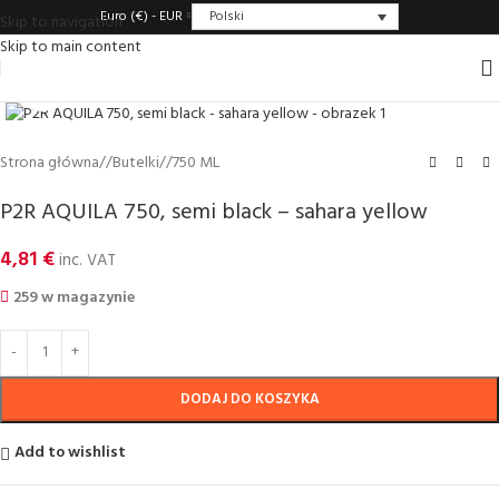
Polski
Euro (€) - EUR
Skip to navigation
Skip to main content
Click to enlarge
Strona główna
/
Butelki
/
750 ML
P2R AQUILA 750, semi black – sahara yellow
4,81
€
inc. VAT
259 w magazynie
DODAJ DO KOSZYKA
Add to wishlist