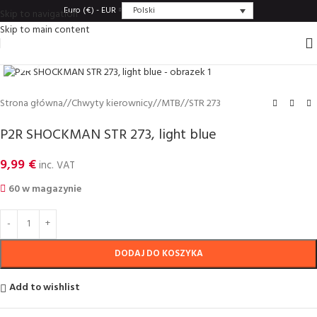
Polski
Euro (€) - EUR
Skip to navigation
Skip to main content
Click to enlarge
Strona główna
/
Chwyty kierownicy
/
MTB
/
STR 273
P2R SHOCKMAN STR 273, light blue
9,99
€
inc. VAT
60 w magazynie
DODAJ DO KOSZYKA
Add to wishlist