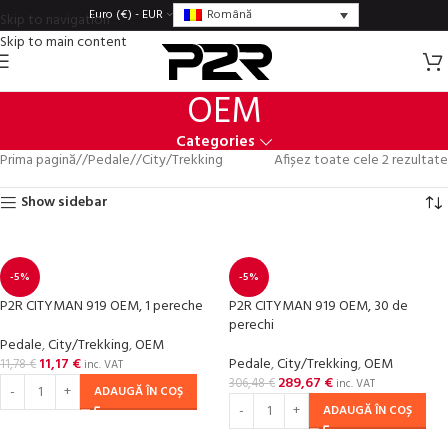
Română
Euro (€) - EUR
Skip to navigation
Skip to main content
OEM
Categories
Prima pagină
/
Pedale
/
City/Trekking
Afișez toate cele 2 rezultate
Show sidebar
-5%
-5%
P2R CITYMAN 919 OEM, 1 pereche
P2R CITYMAN 919 OEM, 30 de
perechi
Pedale
,
City/Trekking
,
OEM
11,17
€
Pedale
,
City/Trekking
,
OEM
11,78
€
inc. VAT
289,67
€
306,48
€
inc. VAT
ADAUGĂ ÎN COȘ
ADAUGĂ ÎN COȘ