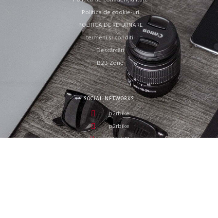
Politica de cookie-uri
POLITICA DE RETURNARE
termeni si conditii
Descărcări
B2B Zone
SOCIAL NETWORKS
p2rbike
p2rbike
P2R BIKE
ORBISSON, S.R.O
Dubovany 19
92208 Dubovany
Slovacia