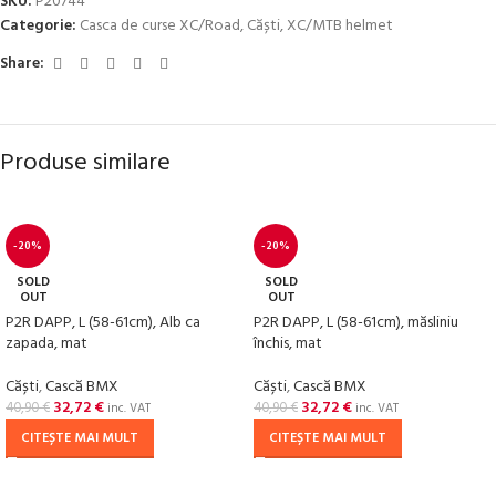
SKU:
P20744
Categorie:
Casca de curse XC/Road
,
Căști
,
XC/MTB helmet
Share:
Produse similare
-20%
-20%
SOLD
SOLD
OUT
OUT
P2R DAPP, L (58-61cm), Alb ca
P2R DAPP, L (58-61cm), măsliniu
zapada, mat
închis, mat
Căști
,
Cască BMX
Căști
,
Cască BMX
32,72
€
32,72
€
40,90
€
40,90
€
inc. VAT
inc. VAT
CITEȘTE MAI MULT
CITEȘTE MAI MULT