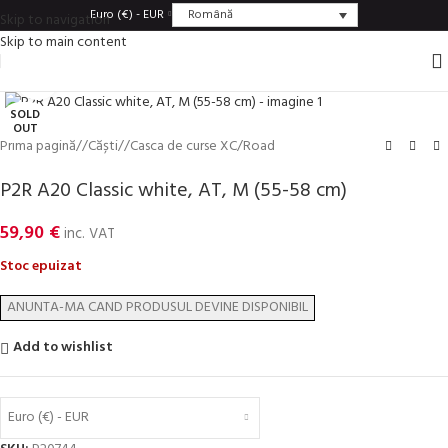
Română
Euro (€) - EUR
Skip to navigation
Skip to main content
Click to enlarge
SOLD
OUT
Prima pagină
/
Căști
/
Casca de curse XC/Road
P2R A20 Classic white, AT, M (55-58 cm)
59,90
€
inc. VAT
Stoc epuizat
Add to wishlist
Euro (€) - EUR