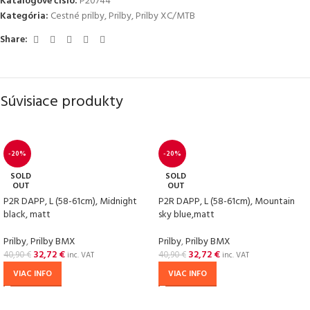
Katalógové číslo:
P20744
Kategória:
Cestné prilby
,
Prilby
,
Prilby XC/MTB
Share:
Súvisiace produkty
-20%
-20%
SOLD
SOLD
OUT
OUT
P2R DAPP, L (58-61cm), Midnight
P2R DAPP, L (58-61cm), Mountain
black, matt
sky blue,matt
Prilby
,
Prilby BMX
Prilby
,
Prilby BMX
32,72
€
32,72
€
40,90
€
40,90
€
inc. VAT
inc. VAT
VIAC INFO
VIAC INFO