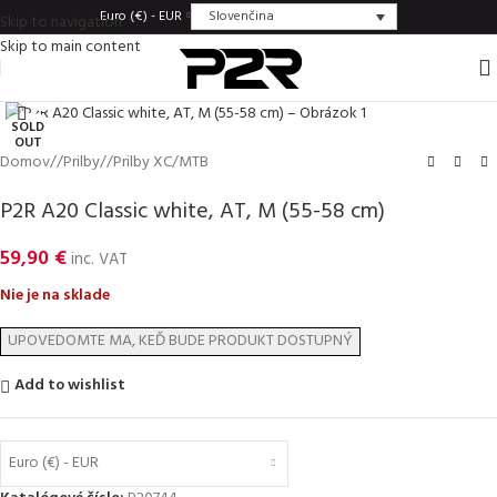
Slovenčina
Euro (€) - EUR
Skip to navigation
Skip to main content
Click to enlarge
SOLD
OUT
Domov
/
Prilby
/
Prilby XC/MTB
P2R A20 Classic white, AT, M (55-58 cm)
59,90
€
inc. VAT
Nie je na sklade
Add to wishlist
Euro (€) - EUR