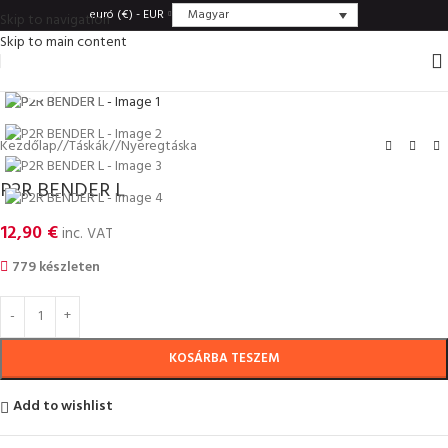
Magyar
euró (€) - EUR
Skip to navigation
Skip to main content
Click to enlarge
Kezdőlap
/
Táskák
/
Nyeregtáska
P2R BENDER L
12,90
€
inc. VAT
779 készleten
KOSÁRBA TESZEM
Add to wishlist