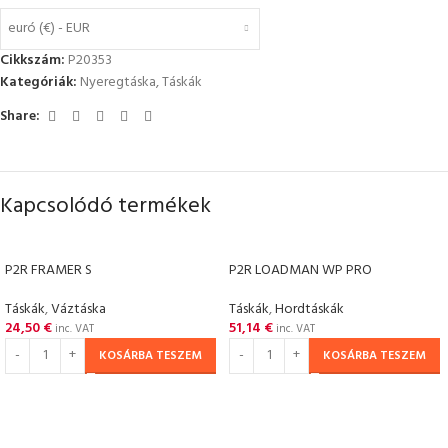
euró (€) - EUR
Cikkszám:
P20353
Kategóriák:
Nyeregtáska
,
Táskák
Share:
Kapcsolódó termékek
P2R FRAMER S
P2R LOADMAN WP PRO
Táskák
,
Váztáska
Táskák
,
Hordtáskák
24,50
€
51,14
€
inc. VAT
inc. VAT
KOSÁRBA TESZEM
KOSÁRBA TESZEM