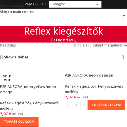
Magyar
euró (€) - EUR
Skip to navigation
Skip to main content
Reflex kiegészítők
Categories
Kezdőlap
Mind a(z) 3 találat megjelenítve
Show sidebar
P2R AURORA, neonrózsaszín
SOLD
OUT
Reflex kiegészítők
,
Fényvisszaverő
P2R AURORA, neon yellow/neon
mellény
orange
7,07
€
inc. VAT
Reflex kiegészítők
,
Fényvisszaverő
KOSÁRBA TESZEM
mellény
7,07
€
inc. VAT
TOVÁBB OLVASOM