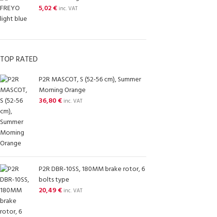
5,02
€
inc. VAT
TOP RATED
P2R MASCOT, S (52-56 cm), Summer
Morning Orange
36,80
€
inc. VAT
P2R DBR-10SS, 180MM brake rotor, 6
bolts type
20,49
€
inc. VAT