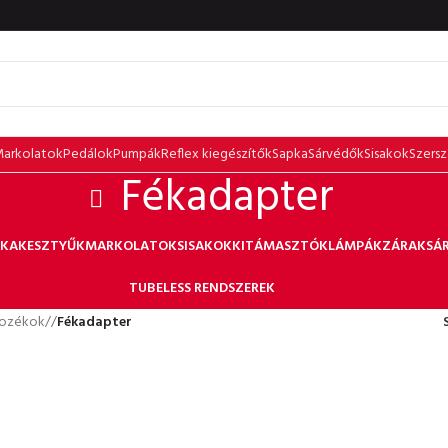
arkolatok
Pedálok
Pumpák
Reflex kiegészítők
Sapka
Sárvédők
Sisakok
Szers
Fékadapter
PKA
KESZTYŰK
MARKOLATOK
SISAKOK
KITÁMASZTÓK
LÁMPÁK
ZÁRAK
SÁ
TUBELESS RENDSZEREK
tozékok
/
Fékadapter