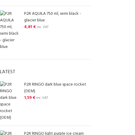
P2R AQUILA 750 ml, semi black -
glacier blue
4,81
€
inc. VAT
LATEST
P2R RINGO dark blue space rocket
(OEM)
1,59
€
inc. VAT
P2R RINGO light purple ice cream