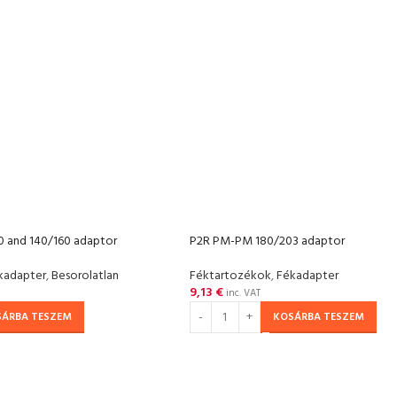
 and 140/160 adaptor
P2R PM-PM 180/203 adaptor
kadapter
,
Besorolatlan
Féktartozékok
,
Fékadapter
9,13
€
inc. VAT
SÁRBA TESZEM
KOSÁRBA TESZEM