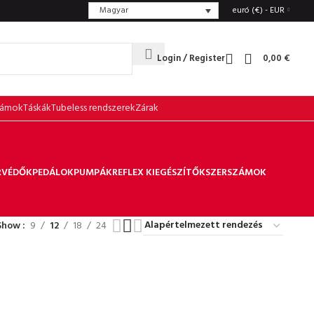
Magyar
euró (€) - EUR
Login / Register
0,00
€
zámok
Táskák
Tubeless rendszerek
Zárak
RVÉDŐK
PEDÁLOK
PUMPÁK
REFLEX KIEGÉSZÍTŐK
SZERSZÁMOK
Show
9
12
18
24