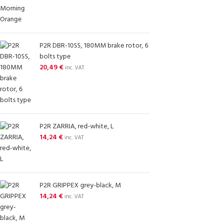
P2R DBR-10SS, 180MM brake rotor, 6
bolts type
20,49
€
inc. VAT
P2R ZARRIA, red-white, L
14,24
€
inc. VAT
P2R GRIPPEX grey-black, M
14,24
€
inc. VAT