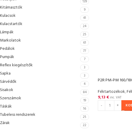
139
Kitámasztók
9
Kulacsok
41
Kulacstartók
24
Lámpák
25
Markolatok
61
Pedálok
77
Pumpák
7
Reflex kiegészítők
3
Sapka
3
P2R PM-PM 160/180
Sárvédők
4
Sisakok
Féktartozékok
,
Fé
84
9,13
€
Szerszámok
inc. VAT
19
KO
Táskák
16
Tubeless rendszerek
25
Zárak
22