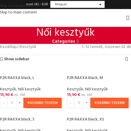
Magyar
euró (€) - EUR
Skip to navigation
Skip to main content
Női kesztyűk
Categories
Kezdőlap
/
Kesztyűk
1–12 termék, összesen 62 db
Show sidebar
P2R RAXXA black, L
P2R RAXXA black, M
Kesztyűk
,
Női kesztyűk
Kesztyűk
,
Női kesztyűk
15,90
€
15,90
€
inc. VAT
inc. VAT
KOSÁRBA TESZEM
KOSÁRBA TESZEM
P2R RAXXA black, S
P2R RAXXA black, XS
Kesztyűk
,
Női kesztyűk
Kesztyűk
,
Női kesztyűk