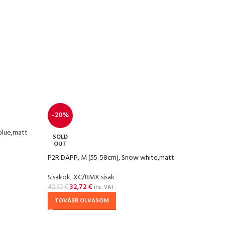
-20%
blue,matt
SOLD
OUT
P2R DAPP, M (55-58cm), Snow white,matt
Sisakok
,
XC/BMX sisak
32,72
€
40,90
€
inc. VAT
TOVÁBB OLVASOM