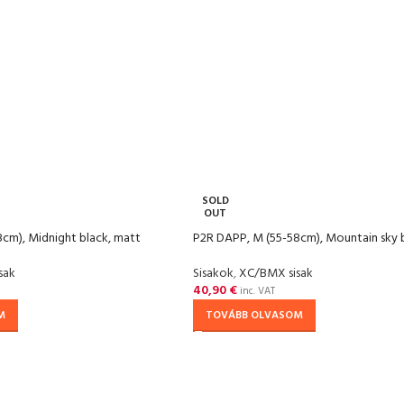
SOLD
OUT
cm), Midnight black, matt
P2R DAPP, M (55-58cm), Mountain sky 
sak
Sisakok
,
XC/BMX sisak
40,90
€
inc. VAT
M
TOVÁBB OLVASOM