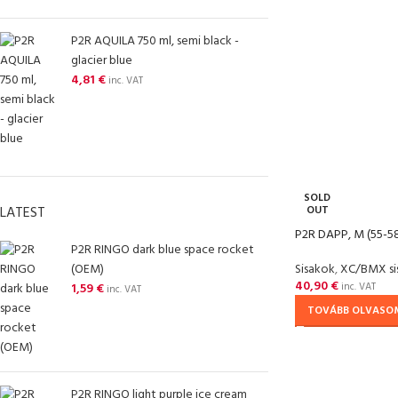
P2R AQUILA 750 ml, semi black -
glacier blue
4,81
€
inc. VAT
SOLD
LATEST
OUT
P2R DAPP, M (55-58
P2R RINGO dark blue space rocket
(OEM)
Sisakok
,
XC/BMX si
40,90
€
1,59
€
inc. VAT
inc. VAT
TOVÁBB OLVASO
P2R RINGO light purple ice cream