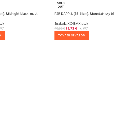
SOLD
OUT
cm), Midnight black, matt
P2R DAPP, L (58-61cm), Mountain sky b
sak
Sisakok
,
XC/BMX sisak
32,72
€
40,90
€
VAT
inc. VAT
M
TOVÁBB OLVASOM