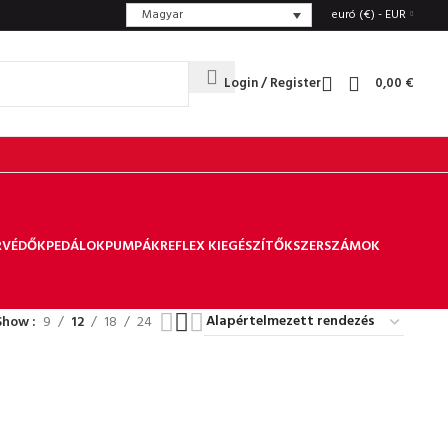
Magyar
euró (€) - EUR
Login / Register
0,00
€
RVÉDŐK
PEDÁLOK
PUMPÁK
REFLEX KIEGÉSZÍTŐK
SZERSZÁMOK
Show
9
12
18
24