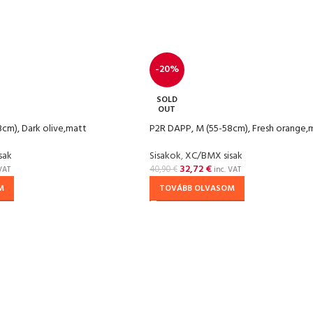
-20%
SOLD
OUT
cm), Dark olive,matt
P2R DAPP, M (55-58cm), Fresh orange,
sak
Sisakok
,
XC/BMX sisak
32,72
€
40,90
€
VAT
inc. VAT
M
TOVÁBB OLVASOM