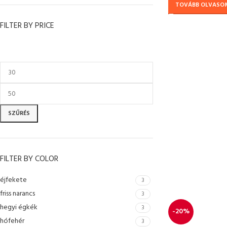
TOVÁBB OLVASO
FILTER BY PRICE
SZŰRÉS
FILTER BY COLOR
éjfekete
3
friss narancs
3
hegyi égkék
3
-20%
hófehér
3