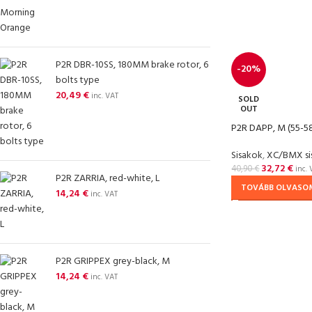
P2R DBR-10SS, 180MM brake rotor, 6
-20%
bolts type
20,49
€
inc. VAT
SOLD
OUT
P2R DAPP, M (55-58
Sisakok
,
XC/BMX si
32,72
€
40,90
€
inc. 
P2R ZARRIA, red-white, L
TOVÁBB OLVASO
14,24
€
inc. VAT
P2R GRIPPEX grey-black, M
14,24
€
inc. VAT