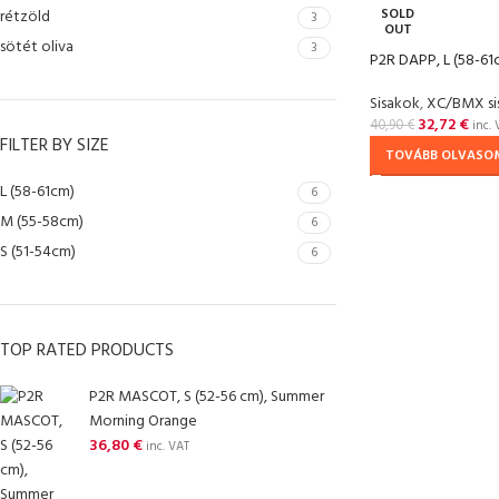
SOLD
rétzöld
3
OUT
sötét oliva
3
P2R DAPP, L (58-61
Sisakok
,
XC/BMX si
32,72
€
40,90
€
inc. 
FILTER BY SIZE
TOVÁBB OLVASO
L (58-61cm)
6
M (55-58cm)
6
S (51-54cm)
6
TOP RATED PRODUCTS
P2R MASCOT, S (52-56 cm), Summer
Morning Orange
36,80
€
inc. VAT