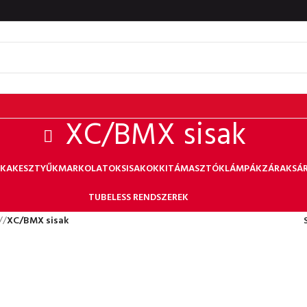
XC/BMX sisak
PKA
KESZTYŰK
MARKOLATOK
SISAKOK
KITÁMASZTÓK
LÁMPÁK
ZÁRAK
SÁ
TUBELESS RENDSZEREK
/
XC/BMX sisak