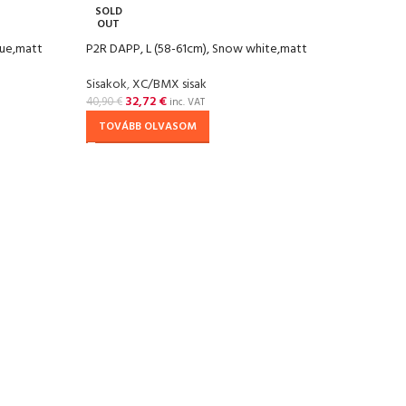
SOLD
OUT
lue,matt
P2R DAPP, L (58-61cm), Snow white,matt
Sisakok
,
XC/BMX sisak
32,72
€
40,90
€
inc. VAT
TOVÁBB OLVASOM