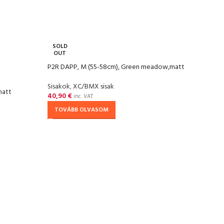
SOLD
OUT
P2R DAPP, M (55-58cm), Green meadow,matt
Sisakok
,
XC/BMX sisak
matt
40,90
€
inc. VAT
TOVÁBB OLVASOM