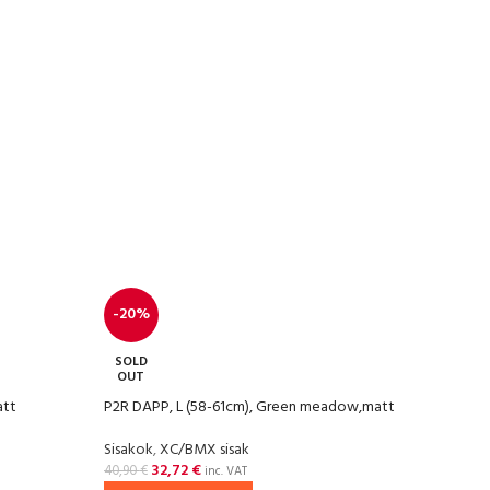
-20%
SOLD
OUT
att
P2R DAPP, L (58-61cm), Green meadow,matt
Sisakok
,
XC/BMX sisak
32,72
€
40,90
€
inc. VAT