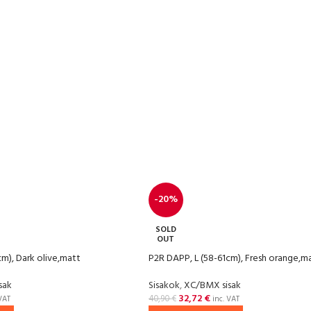
-20%
SOLD
OUT
cm), Dark olive,matt
P2R DAPP, L (58-61cm), Fresh orange,m
sak
Sisakok
,
XC/BMX sisak
32,72
€
40,90
€
VAT
inc. VAT