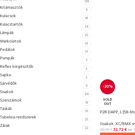
139
Kitámasztók
9
Kulacsok
41
Kulacstartók
24
Lámpák
25
Markolatok
61
Pedálok
77
Pumpák
7
Reflex kiegészítők
3
Sapka
3
Sárvédők
4
-20%
Sisakok
84
SOLD
Szerszámok
19
OUT
Táskák
16
P2R DAPP, L (58-61
Tubeless rendszerek
25
Sisakok
,
XC/BMX si
Zárak
22
32,72
€
40,90
€
inc. 