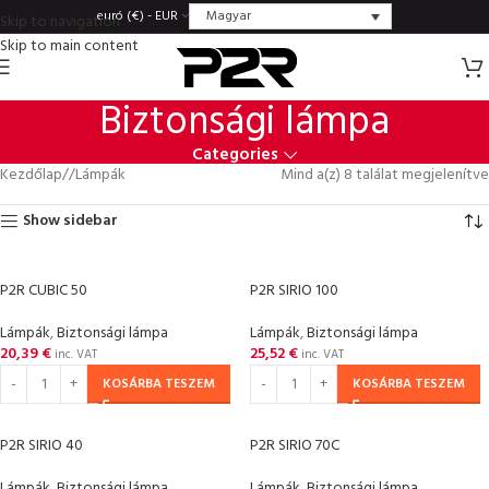
Magyar
euró (€) - EUR
Skip to navigation
Skip to main content
Biztonsági lámpa
Categories
Kezdőlap
/
Lámpák
Mind a(z) 8 találat megjelenítve
Show sidebar
P2R CUBIC 50
P2R SIRIO 100
Lámpák
,
Biztonsági lámpa
Lámpák
,
Biztonsági lámpa
20,39
€
25,52
€
inc. VAT
inc. VAT
KOSÁRBA TESZEM
KOSÁRBA TESZEM
P2R SIRIO 40
P2R SIRIO 70C
Lámpák
,
Biztonsági lámpa
Lámpák
,
Biztonsági lámpa