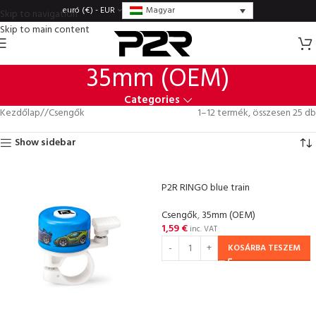
Magyar
euró (€) - EUR
Skip to navigation
Skip to main content
35mm (OEM)
Categories
Kezdőlap
/
Csengők
1–12 termék, összesen 25 db
Show sidebar
P2R RINGO blue train
Csengők
,
35mm (OEM)
1,59
€
inc. VAT
KOSÁRBA TESZEM