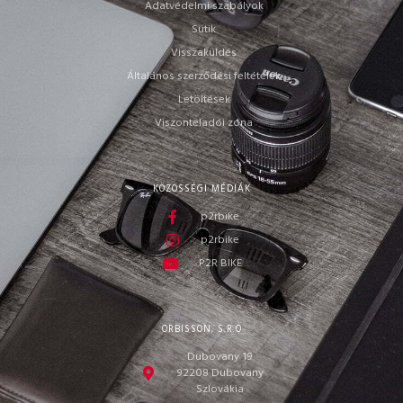
Adatvédelmi szabályok
Sütik
Visszaküldés
Általános szerződési feltételek
Letöltések
Viszonteladói zóna
KÖZÖSSÉGI MÉDIÁK
p2rbike
p2rbike
P2R BIKE
ORBISSON, S.R.O
Dubovany 19
92208 Dubovany
Szlovákia