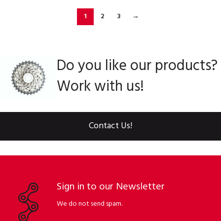
1
2
3
→
Do you like our products?
Work with us!
Contact Us!
Sign in to our Newsletter
We do not send spam.