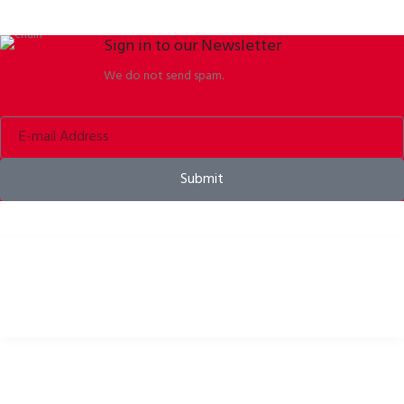
Sign in to our Newsletter
We do not send spam.
Submit
Kerékpáros sisakok, kiegészítők és felszerelések
HASZNOS LINKEK
Adatvédelmi szabályok