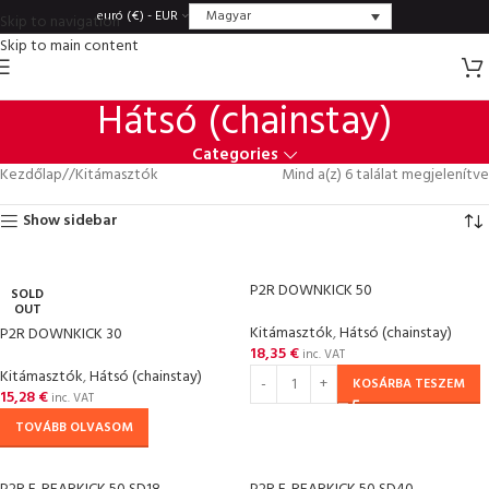
Magyar
euró (€) - EUR
Skip to navigation
Skip to main content
Hátsó (chainstay)
Categories
Kezdőlap
/
Kitámasztók
Mind a(z) 6 találat megjelenítve
Show sidebar
P2R DOWNKICK 50
SOLD
OUT
Kitámasztók
,
Hátsó (chainstay)
P2R DOWNKICK 30
18,35
€
inc. VAT
Kitámasztók
,
Hátsó (chainstay)
KOSÁRBA TESZEM
15,28
€
inc. VAT
TOVÁBB OLVASOM