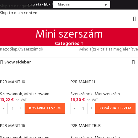
Magyar
euró (€) - EUR
Skip to navigation
Skip to main content
Mini szerszám
Categories
Kezdőlap
/
Szerszámok
Mind a(z) 4 találat megjelenítve
Show sidebar
P2R MANIT 10
P2R MANIT 11
Szerszámok
,
Mini szerszám
Szerszámok
,
Mini szerszám
13,22
€
16,30
€
inc. VAT
inc. VAT
KOSÁRBA TESZEM
KOSÁRBA TESZEM
P2R MANIT 16
P2R MANIT TBLR
Szerszámok
,
Mini szerszám
Szerszámok
,
Mini szerszám