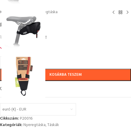
Kezdőlap
/
Táskák
/
Nyeregtáska
P2R BENDER M
9,99
€
10,65
€
inc. VAT
968 készleten
KOSÁRBA TESZEM
Add to wishlist
euró (€) - EUR
Cikkszám:
P20016
Kategóriák:
Nyeregtáska
,
Táskák