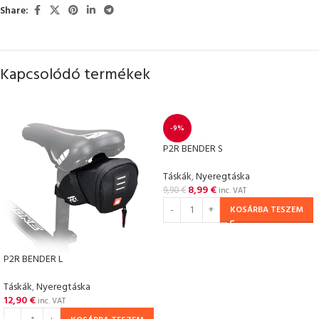
Share:
Kapcsolódó termékek
-9%
P2R BENDER S
Táskák
,
Nyeregtáska
8,99
€
9,90
€
inc. VAT
KOSÁRBA TESZEM
P2R BENDER L
Táskák
,
Nyeregtáska
12,90
€
inc. VAT