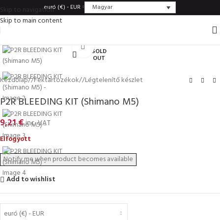
Magyar
euró (€) - EUR
Skip to navigation
Skip to main content
Click to enlarge
SOLD
OUT
Kezdőlap
/
Féktartozékok
/
Légtelenítő készlet
P2R BLEEDING KIT (Shimano M5)
9,21
€
inc. VAT
Elfogyott
Add to wishlist
euró (€) - EUR