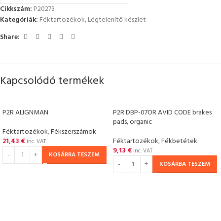
Cikkszám:
P20273
Kategóriák:
Féktartozékok
,
Légtelenítő készlet
Share:
Kapcsolódó termékek
P2R ALIGNMAN
P2R DBP-07OR AVID CODE brakes
pads, organic
Féktartozékok
,
Fékszerszámok
21,43
€
Féktartozékok
,
Fékbetétek
inc. VAT
9,13
€
inc. VAT
KOSÁRBA TESZEM
KOSÁRBA TESZEM