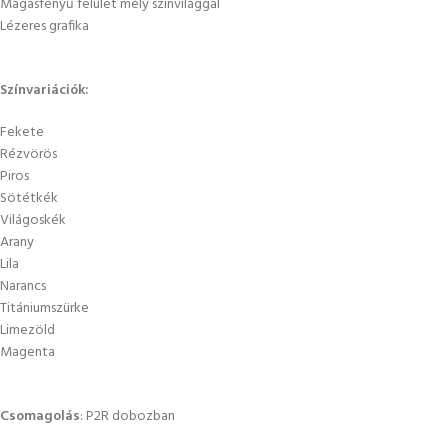
Magasfényű felület mély színvilággal
Lézeres grafika
Színvariációk:
Fekete
Rézvörös
Piros
Sötétkék
Világoskék
Arany
Lila
Narancs
Titániumszürke
Limezöld
Magenta
Csomagolás
: P2R dobozban