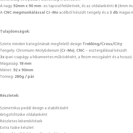
A nagy
92mm x 90 mm
-es taposófelületnek, és az oldalankénti
6
(4mm ma
A
CNC megmunkálással Cr-Mo
acélból készült tengely és a
3 db
magas 
Tulajdonságok:
Szinte minden kategóriának megfelelő design
Trekking/Cross/City
Tengely: Chromium-Molybdenum (
Cr-Mo
),
CNC
– esztergálással készült
3x
ipari-csapágy a hibamentes működésért, a finom mozgásért és a hosszú
Magasság:
18 mm
Méret:
92 x 90mm
Tömeg:
280g / pár
Részletek:
Szimetrikus pedál design a stabilitásért
6rögzítőtüske oldalanként
Részletes lekerekítések
Extra tüske készlet