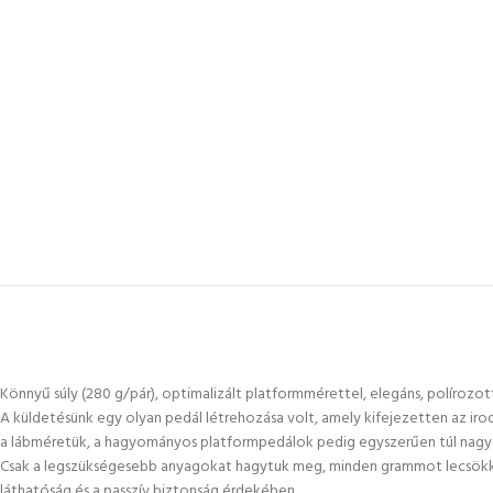
Könnyű súly (280 g/pár), optimalizált platformmérettel, elegáns, polírozott 
A küldetésünk egy olyan pedál létrehozása volt, amely kifejezetten az iro
a lábméretük, a hagyományos platformpedálok pedig egyszerűen túl nagyo
Csak a legszükségesebb anyagokat hagytuk meg, minden grammot lecsökkente
láthatóság és a passzív biztonság érdekében.