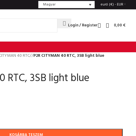
Magyar
euró (€) - EUR
Login / Register
0,00
€
CITYMAN 40 RTC
/
P2R CITYMAN 40 RTC, 3SB light blue
 RTC, 3SB light blue
KOSÁRBA TESZEM