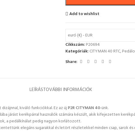
Add to wishlist
euró (€) - EUR
Cikkszám:
P20694
Kategóriák:
CITYMAN 40 RTC
,
Pedálo
Share:
LEÍRÁS
TOVÁBBI INFORMÁCIÓK
dizájnnal, kiváló funkciókkal. Ez az új
P2R CITYMAN 40
-ünk.
dába járást kerékpárral használók számára készült, akik kifejezetten keré
k, a pedálkínálat pedig nagyon korlátozott.
ttünk elegáns sugarakkal és letört részletekkel minden csap, sarok és ol