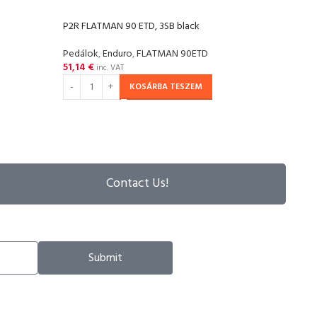
P2R FLATMAN 90 ETD, 3SB black
P2R F
Pedálok
,
Enduro
,
FLATMAN 90ETD
Pedá
51,14
€
51,1
inc. VAT
KOSÁRBA TESZEM
Contact Us!
Submit