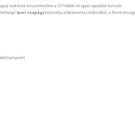
gas) tüskének köszönhetően a CITYMAN 40 igazi tapadást biztosít.
minőségű
ipari-csapágy
biztosítja a hibamentes működést, a finom mozgást
 élettartamért