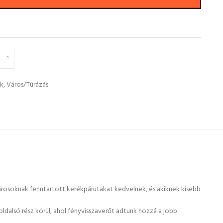
k
,
Város/Túrázás
kpárosoknak fenntartott kerékpárutakat kedvelnek, és akiknek kisebb
dalsó rész körül, ahol fényvisszaverőt adtunk hozzá a jobb