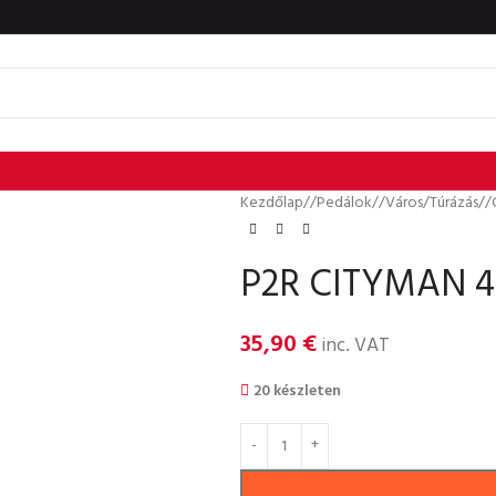
Kezdőlap
/
Pedálok
/
Város/Túrázás
/
P2R CITYMAN 40
35,90
€
inc. VAT
20 készleten