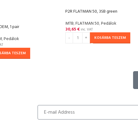
P2R FLATMAN 50, 3SB green
MTB
,
FLATMAN 50
,
Pedálok
EM, 1 pair
30,65
€
inc. VAT
KOSÁRBA TESZEM
M
,
Pedálok
AT
SÁRBA TESZEM