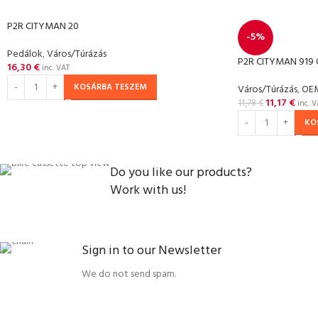
P2R CITYMAN 20
-5%
Pedálok
,
Város/Túrázás
P2R CITYMAN 919 O
16,30
€
inc. VAT
KOSÁRBA TESZEM
Város/Túrázás
,
OE
11,17
€
11,78
€
inc. V
KO
Do you like our products?
Work with us!
Sign in to our Newsletter
We do not send spam.