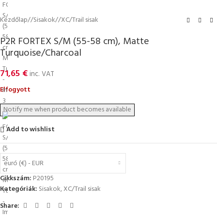
Kezdőlap
/
Sisakok
/
XC/Trail sisak
P2R FORTEX S/M (55-58 cm), Matte
Turquoise/Charcoal
71,65
€
inc. VAT
Elfogyott
Add to wishlist
euró (€) - EUR
Cikkszám:
P20195
Kategóriák:
Sisakok
,
XC/Trail sisak
Share: