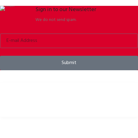
Sign in to our Newsletter
We do not send spam.
Submit
Kerékpáros sisakok, kiegészítők és felszerelések
HASZNOS LINKEK
Adatvédelmi szabályok