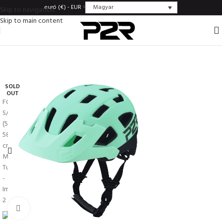
Magyar
euró (€) - EUR
Skip to navigation
Skip to main content
SOLD
OUT
Click to enlarge