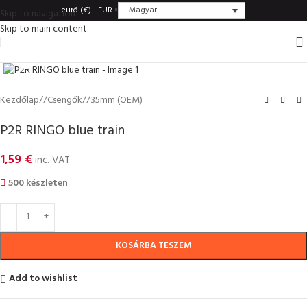
Magyar
euró (€) - EUR
Skip to navigation
Skip to main content
Click to enlarge
Kezdőlap
/
Csengők
/
35mm (OEM)
P2R RINGO blue train
1,59
€
inc. VAT
500 készleten
KOSÁRBA TESZEM
Add to wishlist