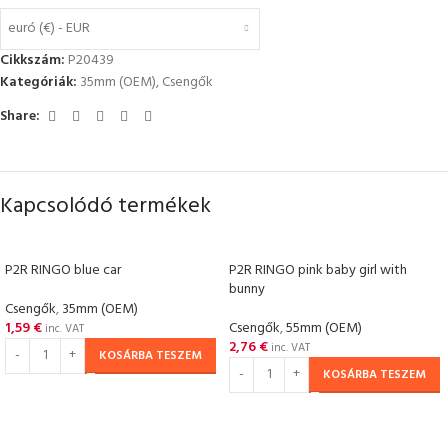
euró (€) - EUR
Cikkszám:
P20439
Kategóriák:
35mm (OEM)
,
Csengők
Share:
Kapcsolódó termékek
P2R RINGO blue car
P2R RINGO pink baby girl with
bunny
Csengők
,
35mm (OEM)
1,59
€
Csengők
,
55mm (OEM)
inc. VAT
2,76
€
inc. VAT
KOSÁRBA TESZEM
KOSÁRBA TESZEM