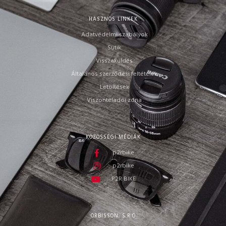
HASZNOS LINKEK
Adatvédelmi szabályok
Sütik
Visszaküldés
Általános szerződési feltételek
Letöltések
Viszonteladói zóna
KÖZÖSSÉGI MÉDIÁK
p2rbike
p2rbike
P2R BIKE
ORBISSON, S.R.O