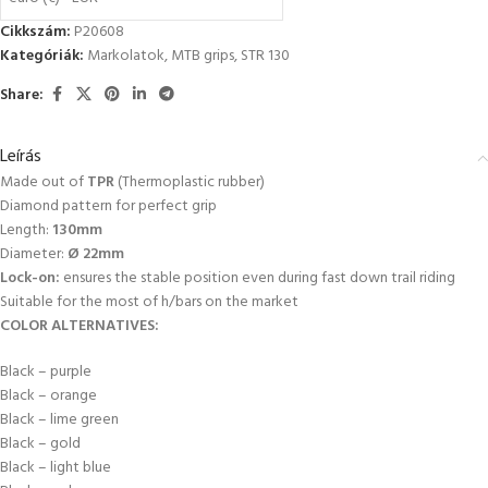
Cikkszám:
P20608
Kategóriák:
Markolatok
,
MTB grips
,
STR 130
Share:
Leírás
Made out of
TPR
(Thermoplastic rubber)
Diamond pattern for perfect grip
Length:
130mm
Diameter:
Ø 22mm
Lock-on:
ensures the stable position even during fast down trail riding
Suitable for the most of h/bars on the market
COLOR ALTERNATIVES:
Black – purple
Black – orange
Black – lime green
Black – gold
Black – light blue