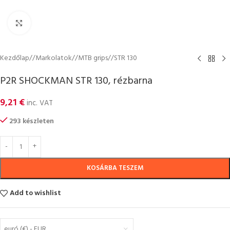
Click to enlarge
Kezdőlap
/
Markolatok
/
MTB grips
/
STR 130
P2R SHOCKMAN STR 130, rézbarna
9,21
€
inc. VAT
293 készleten
KOSÁRBA TESZEM
Add to wishlist
euró (€) - EUR