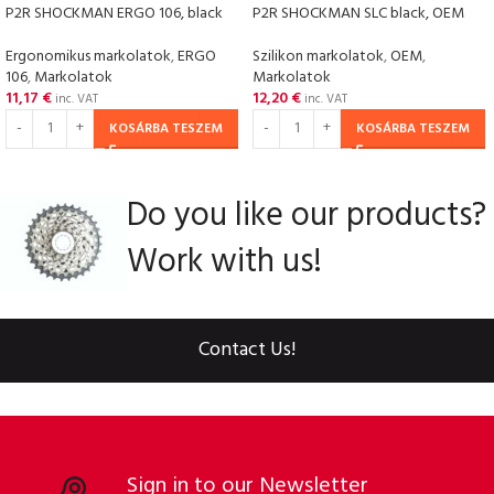
P2R SHOCKMAN ERGO 106, black
P2R SHOCKMAN SLC black, OEM
Ergonomikus markolatok
,
ERGO
Szilikon markolatok
,
OEM
,
106
,
Markolatok
Markolatok
11,17
€
12,20
€
inc. VAT
inc. VAT
KOSÁRBA TESZEM
KOSÁRBA TESZEM
Do you like our products?
Work with us!
Contact Us!
Sign in to our Newsletter