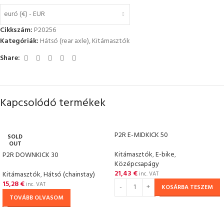
euró (€) - EUR
Cikkszám:
P20256
Kategóriák:
Hátsó (rear axle)
,
Kitámasztók
Share:
Kapcsolódó termékek
P2R E-MIDKICK 50
SOLD
OUT
Kitámasztók
,
E-bike
,
P2R DOWNKICK 30
Középcsapágy
21,43
€
Kitámasztók
,
Hátsó (chainstay)
inc. VAT
15,28
€
inc. VAT
KOSÁRBA TESZEM
TOVÁBB OLVASOM