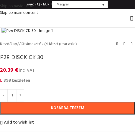
Magyar
euró (€) - EUR
Skip to navigation
Skip to main content
Click to enlarge
Kezdőlap
/
Kitámasztók
/
Hátsó (rear axle)
P2R DISCKICK 30
20,39
€
inc. VAT
398 készleten
KOSÁRBA TESZEM
Add to wishlist