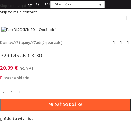
Slovenčina
Euro (€) - EUR
Skip to navigation
Skip to main content
Click to enlarge
Domov
/
Stojany
/
Zadný (rear axle)
P2R DISCKICK 30
20,39
€
inc. VAT
398 na sklade
PRIDAŤ DO KOŠÍKA
Add to wishlist