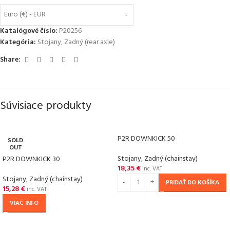
Euro (€) - EUR
Katalógové číslo:
P20256
Kategória:
Stojany
,
Zadný (rear axle)
Share:
Súvisiace produkty
P2R DOWNKICK 50
SOLD
OUT
Stojany
,
Zadný (chainstay)
P2R DOWNKICK 30
18,35
€
inc. VAT
Stojany
,
Zadný (chainstay)
PRIDAŤ DO KOŠÍKA
15,28
€
inc. VAT
VIAC INFO