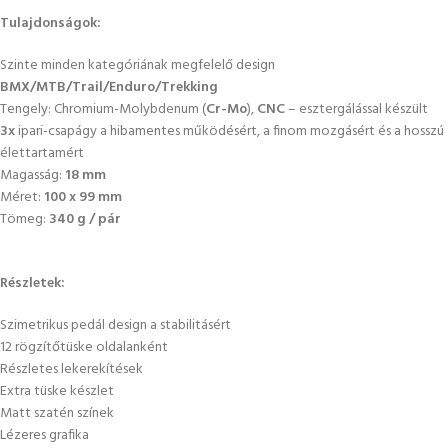
Tulajdonságok:
Szinte minden kategóriának megfelelő design
BMX/MTB/Trail/Enduro/Trekking
Tengely: Chromium-Molybdenum (
Cr-Mo
),
CNC
– esztergálással készült
3x
ipari-csapágy a hibamentes működésért, a finom mozgásért és a hosszú
élettartamért
Magasság:
18 mm
Méret:
100 x 99 mm
Tömeg:
340 g / pár
Részletek:
Szimetrikus pedál design a stabilitásért
12 rögzítőtüske oldalanként
Részletes lekerekítések
Extra tüske készlet
Matt szatén színek
Lézeres grafika