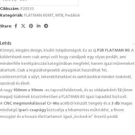
Cikkszám:
P20533
Kategóriák:
FLATMAN 80MT
,
MTB
,
Pedálok
Share:
Leírás
Könnyü, elegáns design, kiváló tulajdonságok. Ez az új
P2R FLATMAN 80
. A
küldetésünk nem csak annyi volt hogy csináljunk egy olyan pedált, ami
mindenféle kerékpározási kategóriában megfelel, hanem igazi műremeket
akartunk. Csak a legszükségesebb anyagokat használtuk fel,
csökkentettük a súlyt, lekerekítésekkel és sarkításokkal minden tüskénél,
saroknál és élnél.
A nagy
100mm x 99mm
-es taposófelületnek, és az oldalankénti
12
(4mm
magas) tüskének köszönhetően a FLATMAN 80 igazi tapadást biztosít.
A
CNC megmunkálással Cr-Mo
acélból készült tengely és a
3 db
magas
minőségű
ipari-csapágy
biztosítja a hibamentes működést, a finom
mozgást és a hosszú élettartamot. Igazi „locked-in” érzetű pedál.