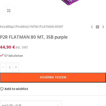
Click to enlarge
Kezdőlap
/
Pedálok
/
MTB
/
FLATMAN 80MT
P2R FLATMAN 80 MT, 3SB purple
44,90
€
inc. VAT
57 készleten
KOSÁRBA TESZEM
Add to wishlist
euró (€) - EUR