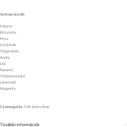
Színvariációk:
Fekete
Rézvörös
Piros
Sötétkék
Világoskék
Arany
Lila
Narancs
Titániumszürke
Limezöld
Magenta
Csomagolás
: P2R dobozban
További információk