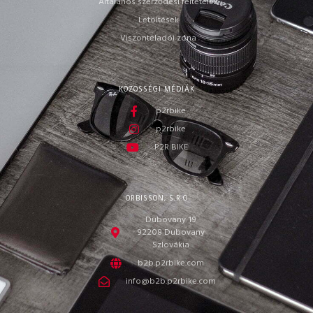
Általános szerződési feltételek
Letöltések
Viszonteladói zóna
KÖZÖSSÉGI MÉDIÁK
p2rbike
p2rbike
P2R BIKE
ORBISSON, S.R.O
Dubovany 19
92208 Dubovany
Szlovákia
b2b.p2rbike.com
info@b2b.p2rbike.com