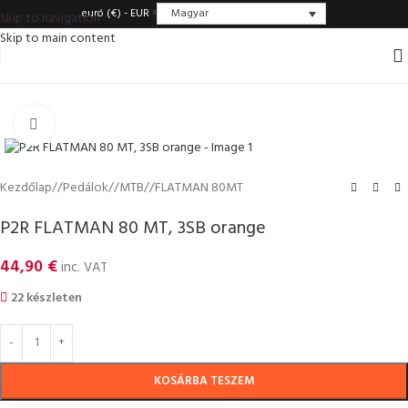
Magyar
euró (€) - EUR
Skip to navigation
Skip to main content
Click to enlarge
Kezdőlap
/
Pedálok
/
MTB
/
FLATMAN 80MT
P2R FLATMAN 80 MT, 3SB orange
44,90
€
inc. VAT
22 készleten
KOSÁRBA TESZEM