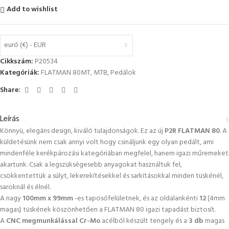
Add to wishlist
euró (€) - EUR
Cikkszám:
P20534
Kategóriák:
FLATMAN 80MT
,
MTB
,
Pedálok
Share:
Leírás
Könnyü, elegáns design, kiváló tulajdonságok. Ez az új
P2R FLATMAN 80
. A
küldetésünk nem csak annyi volt hogy csináljunk egy olyan pedált, ami
mindenféle kerékpározási kategóriában megfelel, hanem igazi műremeket
akartunk. Csak a legszükségesebb anyagokat használtuk fel,
csökkentettük a súlyt, lekerekítésekkel és sarkításokkal minden tüskénél,
saroknál és élnél.
A nagy
100mm x 99mm
-es taposófelületnek, és az oldalankénti
12
(4mm
magas) tüskének köszönhetően a FLATMAN 80 igazi tapadást biztosít.
A
CNC megmunkálással Cr-Mo
acélból készült tengely és a
3 db
magas