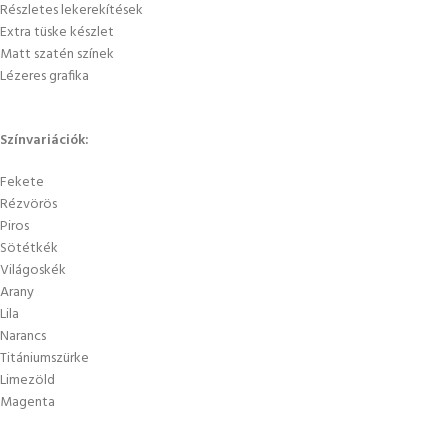
Részletes lekerekítések
Extra tüske készlet
Matt szatén színek
Lézeres grafika
Színvariációk:
Fekete
Rézvörös
Piros
Sötétkék
Világoskék
Arany
Lila
Narancs
Titániumszürke
Limezöld
Magenta