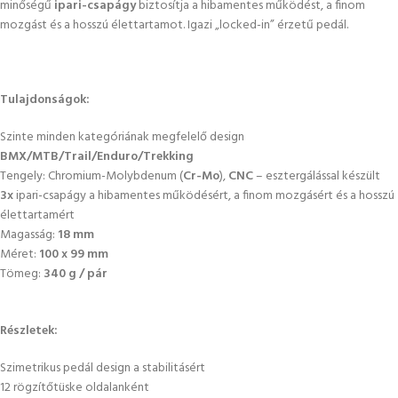
minőségű
ipari-csapágy
biztosítja a hibamentes működést, a finom
mozgást és a hosszú élettartamot. Igazi „locked-in” érzetű pedál.
Tulajdonságok:
Szinte minden kategóriának megfelelő design
BMX/MTB/Trail/Enduro/Trekking
Tengely: Chromium-Molybdenum (
Cr-Mo
),
CNC
– esztergálással készült
3x
ipari-csapágy a hibamentes működésért, a finom mozgásért és a hosszú
élettartamért
Magasság:
18 mm
Méret:
100 x 99 mm
Tömeg:
340 g / pár
Részletek:
Szimetrikus pedál design a stabilitásért
12 rögzítőtüske oldalanként