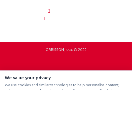
Szlovákia
b2b.p2rbike.com
info@b2b.p2rbike.com
ORBISSON, s.r.o. © 2022
We value your privacy
We use cookies and similar technologies to help personalise content,
tailor and measure ads, and provide a better experience. By clicking
"Accept All", you consent to the use of all cookies.
Accept All
Reject All
Manage Preferences
Powered by
ConsentManager