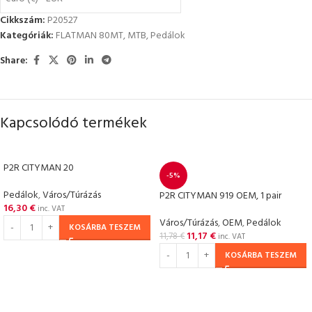
Cikkszám:
P20527
Kategóriák:
FLATMAN 80MT
,
MTB
,
Pedálok
Share:
Kapcsolódó termékek
P2R CITYMAN 20
-5%
Pedálok
,
Város/Túrázás
P2R CITYMAN 919 OEM, 1 pair
16,30
€
inc. VAT
Város/Túrázás
,
OEM
,
Pedálok
KOSÁRBA TESZEM
11,17
€
11,78
€
inc. VAT
KOSÁRBA TESZEM