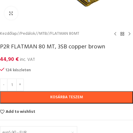
Click to enlarge
Kezdőlap
/
Pedálok
/
MTB
/
FLATMAN 80MT
P2R FLATMAN 80 MT, 3SB copper brown
44,90
€
inc. VAT
124 készleten
KOSÁRBA TESZEM
Add to wishlist
euró (€) - EUR