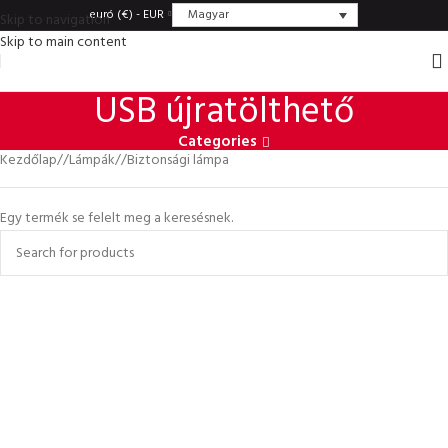
Magyar
euró (€) - EUR
Skip to navigation
Skip to main content
USB újratölthető
Categories
Kezdőlap
/
Lámpák
/
Biztonsági lámpa
Egy termék se felelt meg a keresésnek.