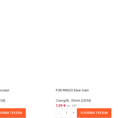
nosaur
P2R RINGO blue train
EM)
Csengők
,
35mm (OEM)
1,59
€
inc. VAT
SÁRBA TESZEM
KOSÁRBA TESZEM