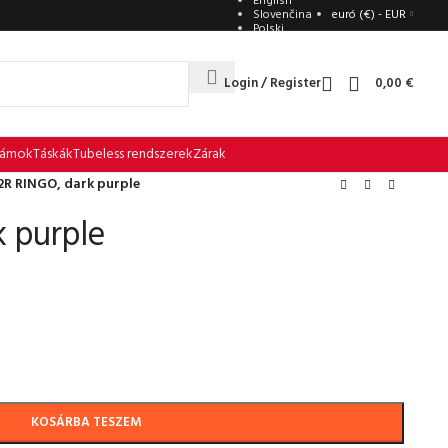
English
Slovenčina
euró (€) - EUR
Polski
Română
Login / Register
0,00
€
zámok
Táskák
Tubeless rendszerek
Zárak
2R RINGO, dark purple
 purple
KOSÁRBA TESZEM