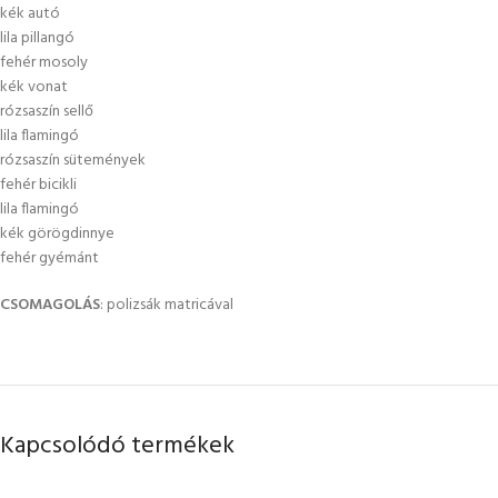
kék autó
lila pillangó
fehér mosoly
kék vonat
rózsaszín sellő
lila flamingó
rózsaszín sütemények
fehér bicikli
lila flamingó
kék görögdinnye
fehér gyémánt
CSOMAGOLÁS
: polizsák matricával
Kapcsolódó termékek