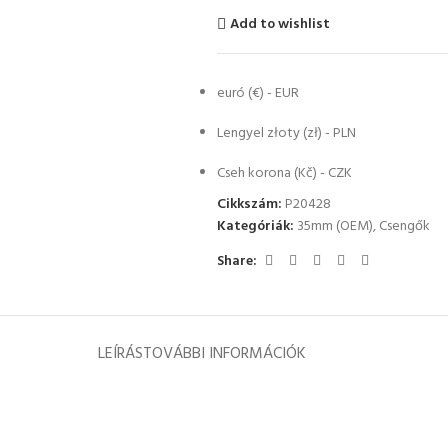
Add to wishlist
euró (€) - EUR
Lengyel złoty (zł) - PLN
Cseh korona (Kč) - CZK
Cikkszám:
P20428
Kategóriák:
35mm (OEM)
,
Csengők
Share:
LEÍRÁS
TOVÁBBI INFORMÁCIÓK