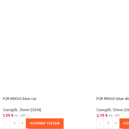
P2R RINGO blue car
P2R RINGO blue di
Csengők
,
35mm (OEM)
Csengők
,
55mm (O
1,59
€
2,76
€
inc. VAT
inc. VAT
KOSÁRBA TESZEM
KO