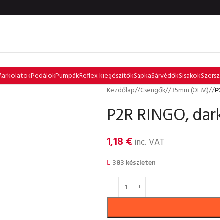
arkolatok
Pedálok
Pumpák
Reflex kiegészítők
Sapka
Sárvédők
Sisakok
Szers
Kezdőlap
/
Csengők
/
35mm (OEM)
/
P
P2R RINGO, dark
1,18
€
inc. VAT
383 készleten