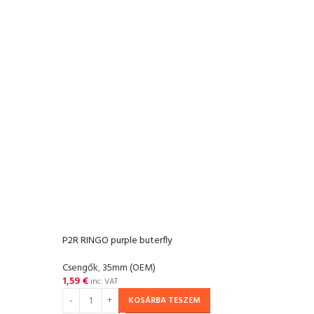
P2R RINGO purple buterfly
P2R R
Csengők
,
35mm (OEM)
Csen
1,59
€
1,59
inc. VAT
KOSÁRBA TESZEM