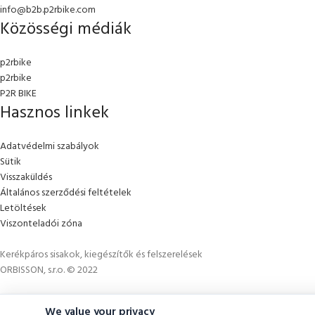
info@b2b.p2rbike.com
Közösségi médiák
p2rbike
p2rbike
P2R BIKE
Hasznos linkek
Adatvédelmi szabályok
Sütik
Visszaküldés
Általános szerződési feltételek
Letöltések
Viszonteladói zóna
Kerékpáros sisakok, kiegészítők és felszerelések
ORBISSON, s.r.o. © 2022
We value your privacy