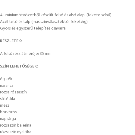
Alumíniumötvözetből készült felső és alsó alap (fekete színű)
Acél tető és talp (más színválasztéktól feketéig)
Gyors és egyszerű telepítés csavarral
RÉSZLETEK:
A felső rész átmérője: 35 mm
SZÍN LEHETŐSÉGEK:
ég kék
narancs
rózsa rózsaszín
sötétlila
mész
borvörös
napsárga
rózsaszín balerina
rózsaszín nyalóka