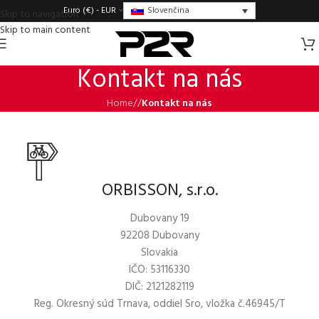
Slovenčina
Euro (€) - EUR
Skip to navigation
Skip to main content
Kontakt na nás
Home
/
Kontakt na nás
ORBISSON, s.r.o.
Dubovany 19
92208 Dubovany
Slovakia
IČO: 53116330
DIČ: 2121282119
Reg. Okresný súd Trnava, oddiel Sro, vložka č.46945/T