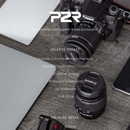
Bike helmets, bike apparel & bike accessories
DÔLEŽITÉ ODKAZY
Zásady ochrany osobných údajov
Pravidlá používania Cookies
Vrátenie tovaru
Obchodné podmienky
Na stiahnutie
B2B Zóna
SOCIÁLNE MÉDIÁ
p2rbike