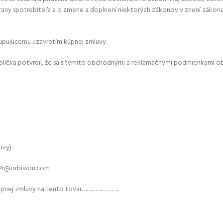
rany spotrebiteľa a o zmene a doplnení niektorých zákonov v znení zákona 
upujúcemu uzavretím kúpnej zmluvy.
olíčka potvrdil, že sa s týmito obchodnými a reklamačnými podmienkami obo
uvy)
 p2r@orbisson.com
úpnej zmluvy na tento tovar…………………..