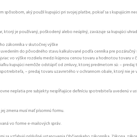
kým spôsobom, aký použil kupujúci pri svojej platbe, pokiaľ sa s kupujúcim
ar, ktorý je používaný, poškodený alebo neúplný, zaväzuje sa kupujúci uhra
keho zákonníka v skutočnej výške
eho uvedením do pôvodného stavu kalkulované podľa cenníka pre pozáručný s
viac vo výške rozdielu medzi kúpnou cenou tovaru a hodnotou tovaru v č
i na diaľku kupujúci nemôže odstúpiť od zmluvy, ktorej predmetom sú: – pre
potrebiteľa, – predaj tovaru uzavretého v ochrannom obale, ktorý nie je 
vne neplatia pre subjekty nespĺňajúce definíciu spotrebiteľa uvedenú v ust.
k jej zmena musí mať písomnú formu.
ovaná vo forme e-mailových správ.
i sa vzťahujú príslušné ustanovenia Občianskeho zákonníka, Zákona, záko