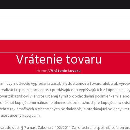
Vrátenie tovaru
Home
/
Vrátenie tovaru
pnej zmluvy z dôvodu vypredania zásob, nedostupnosti tovaru, alebo ak vý
realizáciu splnenia povinností predávajúceho vyplývajúcich z kúpnej zmluv
tovar zákazníkovi v lehote určenej týmito obchodnými podmienkami alebo v
onúknuť kupujúcemu náhradné plnenie alebo možnosť pre kupujúceho odstúp
chto reklamačných a obchodných podmienok, je predávajúci povinný vráti
účet určený kupujúcim.
ade s ust. § 7 a nasl. Zákona č. 102/2014 Z.z. o ochrane spotrebiteľa pri pred