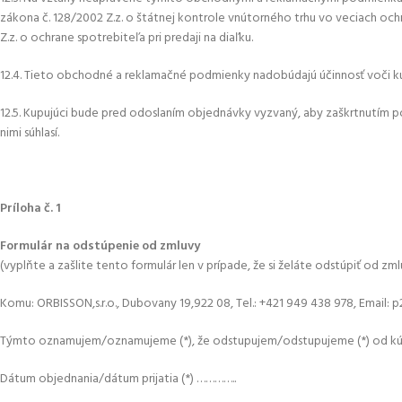
zákona č. 128/2002 Z.z. o štátnej kontrole vnútorného trhu vo veciach och
Z.z. o ochrane spotrebiteľa pri predaji na diaľku.
12.4. Tieto obchodné a reklamačné podmienky nadobúdajú účinnosť voči k
12.5. Kupujúci bude pred odoslaním objednávky vyzvaný, aby zaškrtnutím p
nimi súhlasí.
Príloha č. 1
Formulár na odstúpenie od zmluvy
(vyplňte a zašlite tento formulár len v prípade, že si želáte odstúpiť od zml
Komu: ORBISSON,s.r.o., Dubovany 19,922 08, Tel.: +421 949 438 978, Email:
Týmto oznamujem/oznamujeme (*), že odstupujem/odstupujeme (*) od k
Dátum objednania/dátum prijatia (*) …………..