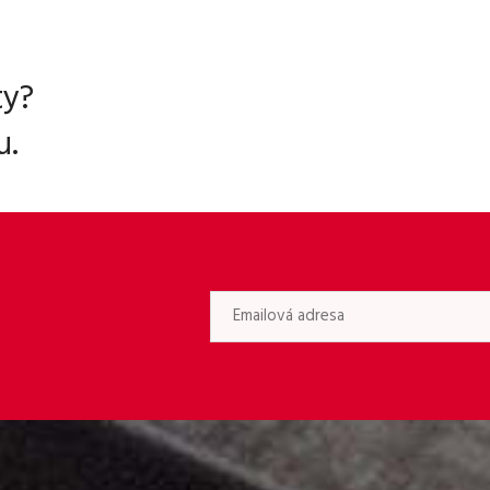
ty?
u.