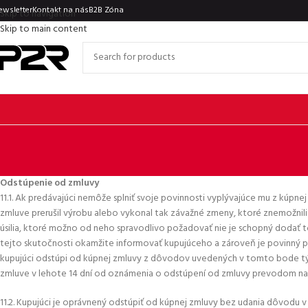
ewsletter
Kontakt na nás
B2B Zóna
Skip to navigation
Skip to main content
Odstúpenie od zmluvy
11.1. Ak predávajúci nemôže splniť svoje povinnosti vyplývajúce mu z kú
zmluve prerušil výrobu alebo vykonal tak závažné zmeny, ktoré znemožnili 
úsilia, ktoré možno od neho spravodlivo požadovať nie je schopný dodať 
tejto skutočnosti okamžite informovať kupujúceho a zároveň je povinný p
kupujúci odstúpi od kúpnej zmluvy z dôvodov uvedených v tomto bode tý
zmluve v lehote 14 dní od oznámenia o odstúpení od zmluvy prevodom na 
11.2. Kupujúci je oprávnený odstúpiť od kúpnej zmluvy bez udania dôvodu v súl