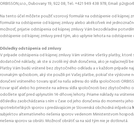
ORBISSON,s.r.o., Dubovany 19, 922 08, Tel.: +421 949 438 978, Email: p2r@or
Na tento účel môžete použiť vzorový formulár na odstúpenie od kúpnej zm
formulár na odstúpenie od kúpnej zmluvy alebo akékoľvek iné jednoznačné 
možnosť, prijatie odstúpenia od kúpnej zmluvy Vám bezodkladne potvrdíme
odstúpenie od kúpnej zmluvy pred tým, ako uplynie lehota na odstúpenie 
Dôsledky odstúpenia od zmluvy
V prípade odstúpenia od kúpnej zmluvy Vám vrátime všetky platby, ktoré st
dodatočné náklady, ak ste si zvolili iný druh doručenia, ako je najlacnejš
Platby Vám budú vrátené bez zbytočného odkladu a v každom prípade naj
rovnakým spôsobom, aký ste použili pri Vašej platbe, pokiaľ ste výslovne
doručení vráteného tovaru späť na našu adresu do sídla spoločnosti ORBISSO
tovar späť alebo ho prineste na adresu sídla spoločnosti bez zbytočného 
odošlete späť pred uplynutím 14-dňovej lehoty. Priame náklady na vráten
dôsledku zaobchádzania s ním v čase od jeho doručenia do momentu jeho vr
spotrebiteľských sporov s predávajúcim je Slovenská obchodná inšpekcia
subjektov alternatívneho riešenia sporov vedenom Ministerstvom hospodá
riešenia sporov sa obráti. Možnosť obrátiť sa na súd tým nie je dotknutá.