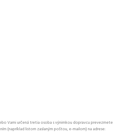
alebo Vami určená tretia osoba s výnimkou dopravcu prevezmete
ním (napríklad listom zaslaným poštou, e-mailom) na adrese: