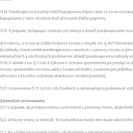
11.14. Predávajúci je povinný vrátiť kupujúcemu kúpnu cenu za tovar rovna
kupujúcemu v tejto súvislosti boli účtované ďalšie poplatky.
11.15. V prípade, že kupujúci odstúpi od zmluvy a doručí predávajúcemu tov
a) hodnotu, o ktorú sa znížila hodnota tovaru v zmysle ust. § 457 Občians
b) náklady, ktoré vznikli predávajúcemu v súvislosti s opravou tovaru a j
reklamačných a obchodných podmienok uhradiť predávajúcemu náhrady naj
11.16. V súlade s ust. § 7 ods. 6 Zákona o ochrane spotrebiteľa pri predaj
tovaru vyrobeného na mieru alebo tovaru určeného osobitne pre jedného s
dôvodov a ktorého ochranný obal bol po dodaní porušený,
11.17. Ustanovenia čl. 11 týchto obchodných a reklamačných podmienok výslo
Záverečné ustanovania
12.1. V prípade, ak je kúpna zmluva uzatvorená v písomnej forme, akákoľve
12.2. Zmluvné strany sa dohodli, že komunikácia medzi nimi bude uskutočň
12.3. Na vzťahy neupravené týmito obchodnými a reklamačnými podmienkam