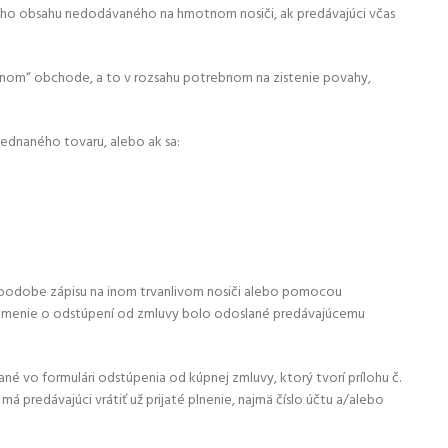
ckého obsahu nedodávaného na hmotnom nosiči, ak predávajúci včas
ennom“ obchode, a to v rozsahu potrebnom na zistenie povahy,
jednaného tovaru, alebo ak sa:
 podobe zápisu na inom trvanlivom nosiči alebo pomocou
známenie o odstúpení od zmluvy bolo odoslané predávajúcemu
vo formulári odstúpenia od kúpnej zmluvy, ktorý tvorí prílohu č.
 predávajúci vrátiť už prijaté plnenie, najmä číslo účtu a/alebo