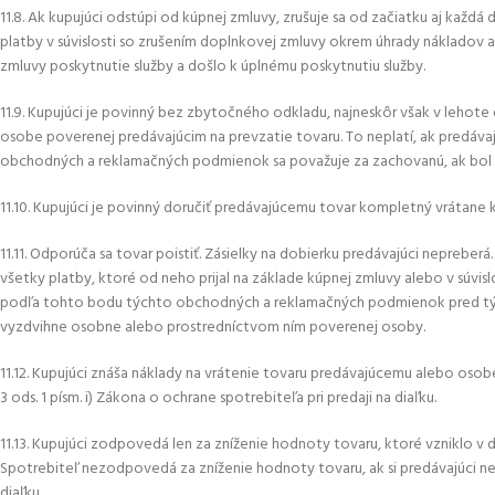
11.8. Ak kupujúci odstúpi od kúpnej zmluvy, zrušuje sa od začiatku aj každ
platby v súvislosti so zrušením doplnkovej zmluvy okrem úhrady nákladov a p
zmluvy poskytnutie služby a došlo k úplnému poskytnutiu služby.
11.9. Kupujúci je povinný bez zbytočného odkladu, najneskôr však v lehot
osobe poverenej predávajúcim na prevzatie tovaru. To neplatí, ak predáva
obchodných a reklamačných podmienok sa považuje za zachovanú, ak bol 
11.10. Kupujúci je povinný doručiť predávajúcemu tovar kompletný vrátan
11.11. Odporúča sa tovar poistiť. Zásielky na dobierku predávajúci nepreb
všetky platby, ktoré od neho prijal na základe kúpnej zmluvy alebo v súvis
podľa tohto bodu týchto obchodných a reklamačných podmienok pred tým, a
vyzdvihne osobne alebo prostredníctvom ním poverenej osoby.
11.12. Kupujúci znáša náklady na vrátenie tovaru predávajúcemu alebo osobe 
3 ods. 1 písm. i) Zákona o ochrane spotrebiteľa pri predaji na diaľku.
11.13. Kupujúci zodpovedá len za zníženie hodnoty tovaru, ktoré vzniklo 
Spotrebiteľ nezodpovedá za zníženie hodnoty tovaru, ak si predávajúci nesp
diaľku.