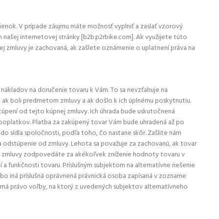
enok. V prípade záujmu máte možnosť vyplniť a zaslať vzorový
ašej internetovej stránky [b2b.p2rbike.com]. Ak využijete túto
ej zmluvy je zachovaná, ak zašlete oznámenie o uplatnení práva na
e nákladov na doručenie tovaru k Vám. To sa nevzťahuje na
y, ak boli predmetom zmluvy a ak došlo k ich úplnému poskytnutiu.
pení od tejto kúpnej zmluvy. Ich úhrada bude uskutočnená
ch poplatkov. Platba za zakúpený tovar Vám bude uhradená až po
do sídla spoločnosti, podľa toho, čo nastane skôr. Zašlite nám
na odstúpenie od zmluvy. Lehota sa považuje za zachovanú, ak tovar
ej zmluvy zodpovedáte za akékoľvek zníženie hodnoty tovaru v
a funkčnosti tovaru. Príslušným subjektom na alternatívne riešenie
bo iná príslušná oprávnená právnická osoba zapísaná v zozname
ľ má právo voľby, na ktorý z uvedených subjektov alternatívneho