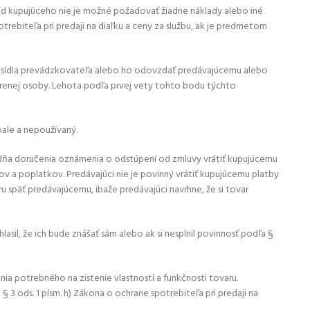
. Od kupujúceho nie je možné požadovať žiadne náklady alebo iné
otrebiteľa pri predaji na diaľku a ceny za službu, ak je predmetom
esu sídla prevádzkovateľa alebo ho odovzdať predávajúcemu alebo
erenej osoby. Lehota podľa prvej vety tohto bodu týchto
ale a nepoužívaný.
do dňa doručenia oznámenia o odstúpení od zmluvy vrátiť kupujúcemu
ov a poplatkov. Predávajúci nie je povinný vrátiť kupujúcemu platby
päť predávajúcemu, ibaže predávajúci navrhne, že si tovar
asil, že ich bude znášať sám alebo ak si nesplnil povinnosť podľa §
ia potrebného na zistenie vlastností a funkčnosti tovaru.
3 ods. 1 písm. h) Zákona o ochrane spotrebiteľa pri predaji na