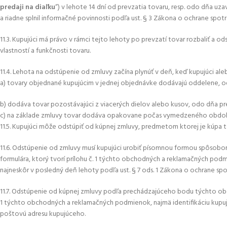
predaji na diaľku
“) v lehote 14 dní od prevzatia tovaru, resp. odo dňa 
a riadne splnil informačné povinnosti podľa ust. § 3 Zákona o ochrane spotre
11.3. Kupujúci má právo v rámci tejto lehoty po prevzatí tovar rozbaliť
vlastností a funkčnosti tovaru.
11.4. Lehota na odstúpenie od zmluvy začína plynúť v deň, keď kupujúci a
a) tovary objednané kupujúcim v jednej objednávke dodávajú oddelene, o
b) dodáva tovar pozostávajúci z viacerých dielov alebo kusov, odo dňa p
c) na základe zmluvy tovar dodáva opakovane počas vymedzeného obdob
11.5. Kupujúci môže odstúpiť od kúpnej zmluvy, predmetom ktorej je kúpa t
11.6. Odstúpenie od zmluvy musí kupujúci urobiť písomnou formou spôsob
formulára, ktorý tvorí prílohu č. 1 týchto obchodných a reklamačných p
najneskôr v posledný deň lehoty podľa ust. § 7 ods. 1 Zákona o ochrane spot
11.7. Odstúpenie od kúpnej zmluvy podľa prechádzajúceho bodu týchto ob
1 týchto obchodných a reklamačných podmienok, najmä identifikáciu kupujúc
poštovú adresu kupujúceho.