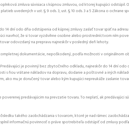
á doplnková zmluva súvisiaca s kúpnou zmluvou, od ktorej kupujúci odstúpil
latieb uvedených v ust. § 9 ods. 3, ust. § 10 ods. 3 a 5 Zákona o ochrane sp
e do 14 dní odo dňa odstúpenia od kúpnej zmluvy zaslať tovar späť na adr
júci navrhol, že si tovar vyzdvihne osobne alebo prostredníctvom ním pov
tovar odovzdaný na prepravu najneskôr v posledný deň lehoty.
e kompletnej dokumentácie, nepoškodený, podľa možnosti v originálnom ob
erá. Predávajúci je povinný bez zbytočného odkladu, najneskôr do 14 dní o
losti s ňou vrátane nákladov na dopravu, dodanie a poštovné a iných náklad
ko mu je doručený tovar alebo kým kupujúci nepreukáže zaslanie tovaru s
poverenej predávajúcim na prevzatie tovaru. To neplatí, ak predávajúci súhl
v dôsledku takého zaobchádzania s tovarom, ktoré je nad rámec zaobchádzan
lnil informačnú povinnosť o práve spotrebiteľa odstúpiť od zmluvy podľa § 