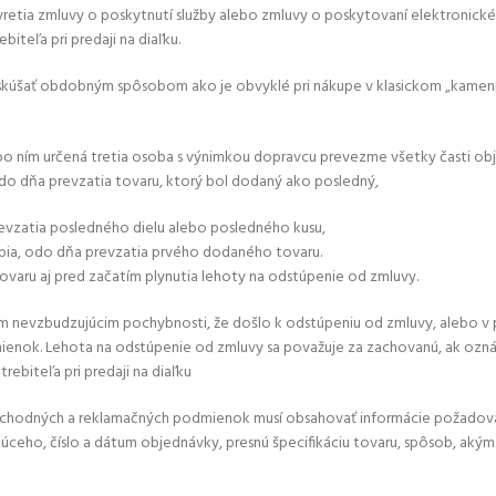
uzavretia zmluvy o poskytnutí služby alebo zmluvy o poskytovaní elektroni
biteľa pri predaji na diaľku.
 a odskúšať obdobným spôsobom ako je obvyklé pri nákupe v klasickom „kam
lebo ním určená tretia osoba s výnimkou dopravcu prevezme všetky časti ob
do dňa prevzatia tovaru, ktorý bol dodaný ako posledný,
revzatia posledného dielu alebo posledného kusu,
ia, odo dňa prevzatia prvého dodaného tovaru.
ovaru aj pred začatím plynutia lehoty na odstúpenie od zmluvy.
om nevzbudzujúcim pochybnosti, že došlo k odstúpeniu od zmluvy, alebo v
odmienok. Lehota na odstúpenie od zmluvy sa považuje za zachovanú, ak o
rebiteľa pri predaji na diaľku
chodných a reklamačných podmienok musí obsahovať informácie požadované 
eho, číslo a dátum objednávky, presnú špecifikáciu tovaru, spôsob, akým má