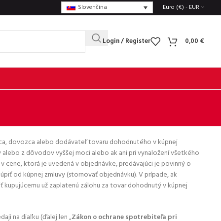
Slovenčina
Euro (€) - EUR
Login / Register
0,00
€
robca, dovozca alebo dodávateľ tovaru dohodnutého v kúpnej
y alebo z dôvodov vyššej moci alebo ak ani pri vynaložení všetkého
 cene, ktorá je uvedená v objednávke, predávajúci je povinný o
iť od kúpnej zmluvy (stornovať objednávku). V prípade, ak
ť kupujúcemu už zaplatenú zálohu za tovar dohodnutý v kúpnej
aji na diaľku (ďalej len „
Zákon o ochrane spotrebiteľa pri