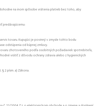
 nedohodne na inom spôsobe vrátenia platieb bez toho, aby
diť predávajúcemu:
ervis tovaru. Kupujúci je povinný v zmysle tohto bodu
ase odstúpenia od kúpnej zmluvy.
daj tovaru zhotoveného podľa osobitných požiadaviek spotrebiteľa,
vhodné vrátiť z dôvodu ochrany zdravia alebo z hygienických
 § 2 písm. a) Zákona.
na č. 22/2004 Z.z. o elektronickom obchode a o zmene a doplnení