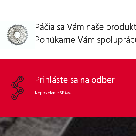
Páčia sa Vám naše produk
Ponúkame Vám spoluprác
Prihláste sa na odber
Neposielame SPAM.