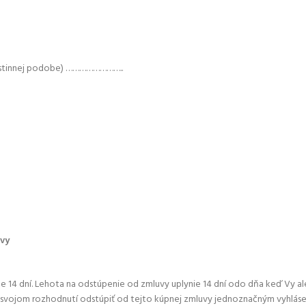
 listinnej podobe) ……………………..
uvy
e 14 dní. Lehota na odstúpenie od zmluvy uplynie 14 dní odo dňa keď Vy 
 o svojom rozhodnutí odstúpiť od tejto kúpnej zmluvy jednoznačným vyhláse