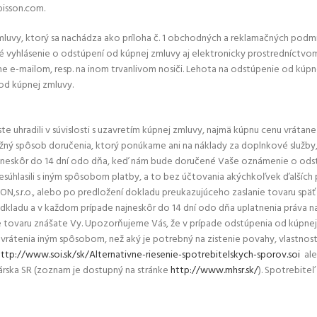
bisson.com.
luvy, ktorý sa nachádza ako príloha č. 1 obchodných a reklamačných podmi
vyhlásenie o odstúpení od kúpnej zmluvy aj elektronicky prostredníctvom n
 e-mailom, resp. na inom trvanlivom nosiči. Lehota na odstúpenie od kúpn
od kúpnej zmluvy.
e uhradili v súvislosti s uzavretím kúpnej zmluvy, najmä kúpnu cenu vrátan
í bežný spôsob doručenia, ktorý ponúkame ani na náklady za doplnkové služb
neskôr do 14 dní odo dňa, keď nám bude doručené Vaše oznámenie o odstú
 nesúhlasili s iným spôsobom platby, a to bez účtovania akýchkoľvek ďalší
N,s.r.o., alebo po predložení dokladu preukazujúceho zaslanie tovaru späť 
odkladu a v každom prípade najneskôr do 14 dní odo dňa uplatnenia práva 
ie tovaru znášate Vy. Upozorňujeme Vás, že v prípade odstúpenia od kúpn
átenia iným spôsobom, než aký je potrebný na zistenie povahy, vlastností 
http://www.soi.sk/sk/Alternativne-riesenie-spotrebitelskych-sporov.soi
ale
rska SR (zoznam je dostupný na stránke
http://www.mhsr.sk/
). Spotrebite