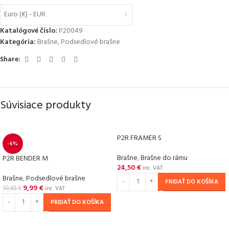
Euro (€) - EUR
Katalógové číslo:
P20049
Kategória:
Brašne
,
Podsedlové brašne
Share:
Súvisiace produkty
P2R FRAMER S
-6%
Brašne
,
Brašne do rámu
P2R BENDER M
24,50
€
inc. VAT
Brašne
,
Podsedlové brašne
PRIDAŤ DO KOŠÍKA
9,99
€
10,65
€
inc. VAT
PRIDAŤ DO KOŠÍKA