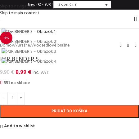
Slovenčina
Euro (€) - EUR
Skip to navigation
Skip to main content
Click to enlarge
-9%
Domov
/
Brašne
/
Podsedlové brašne
P2R BENDER S
8,99
€
9,90
€
inc. VAT
551 na sklade
PRIDAŤ DO KOŠÍKA
Add to wishlist