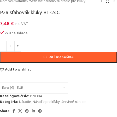
Domov
/
Náradie
/
Servisné náradie
/
Náradie pre kľuky
P2R sťahovák kľuky BT-24C
7,48
€
inc. VAT
278 na sklade
PRIDAŤ DO KOŠÍKA
Add to wishlist
Euro (€) - EUR
Katalógové číslo:
P20384
Kategória:
Náradie
,
Náradie pre kľuky
,
Servisné náradie
Share: