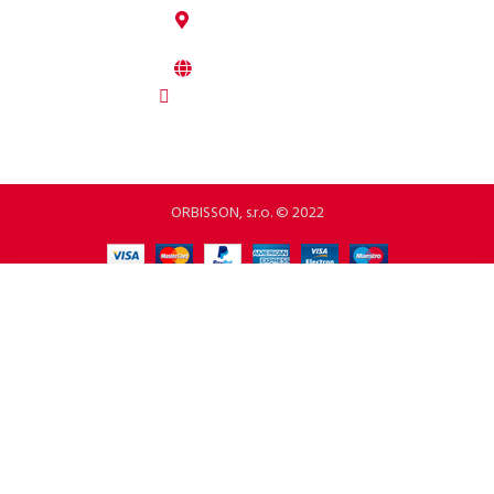
92208 Dubovany
Slovakia
b2b.p2rbike.com
info@b2b.p2rbike.com
ORBISSON, s.r.o. © 2022
We value your privacy
We use cookies and similar technologies to help personalise content,
tailor and measure ads, and provide a better experience. By clicking
"Accept All", you consent to the use of all cookies.
Accept All
Reject All