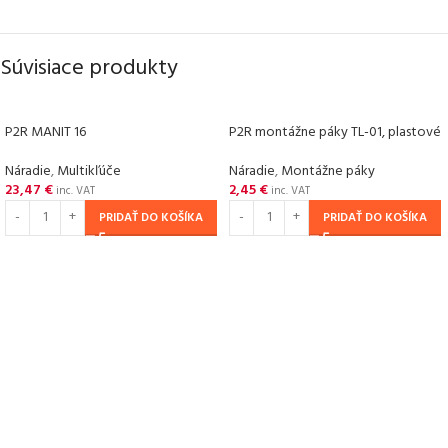
Súvisiace produkty
P2R MANIT 16
P2R montážne páky TL-01, plastové
Náradie
,
Multikľúče
Náradie
,
Montážne páky
23,47
€
2,45
€
inc. VAT
inc. VAT
PRIDAŤ DO KOŠÍKA
PRIDAŤ DO KOŠÍKA