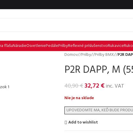
na fľašu
Náradie
Osvetlenie
Pedále
Prilby
Reflexné príslušenstvo
Rukavice
Ruko
Domov
/
Prilby
/
Prilby BMX
/
P2R DAP
P2R DAPP, M (5
32,72
€
40,90
€
inc. VAT
Nie je na sklade
Add to wishlist