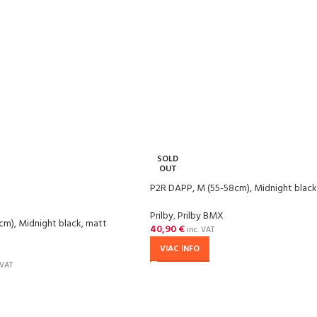
SOLD
OUT
P2R DAPP, M (55-58cm), Midnight black
Prilby
,
Prilby BMX
cm), Midnight black, matt
40,90
€
inc. VAT
VIAC INFO
 VAT