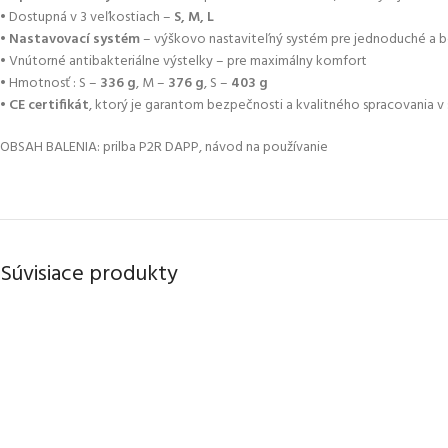
• Dostupná v 3 veľkostiach –
S, M, L
•
Nastavovací systém
– výškovo nastaviteľný systém pre jednoduché a b
• Vnútorné antibakteriálne výstelky – pre maximálny komfort
• Hmotnosť : S –
336 g
, M –
376 g
, S –
403 g
•
CE certifikát
, ktorý je garantom bezpečnosti a kvalitného spracovania v
OBSAH BALENIA: prilba P2R DAPP, návod na používanie
Súvisiace produkty