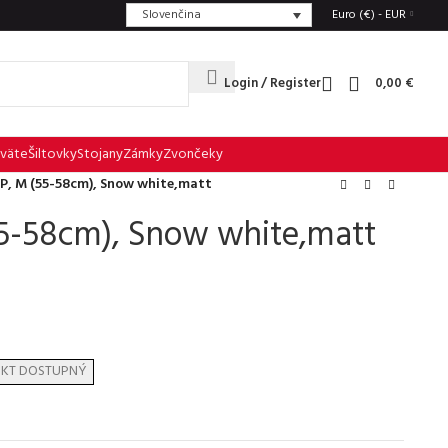
Slovenčina
Euro (€) - EUR
Login / Register
0,00
€
väte
Šiltovky
Stojany
Zámky
Zvončeky
P, M (55-58cm), Snow white,matt
5-58cm), Snow white,matt