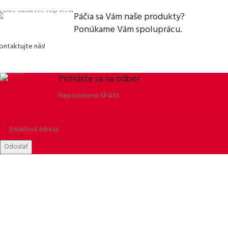
Páčia sa Vám naše produkty?
Ponúkame Vám spoluprácu.
ontaktujte nás!
Prihláste sa na odber
Neposielame SPAM.
Odoslať
ORBISSON, S.R.O
Dubovany 19
92208 Dubovany