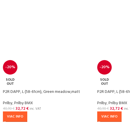
-20%
-20%
SOLD
SOLD
OUT
OUT
P2R DAPP, L (58-61cm), Green meadow,matt
P2R DAPP, L (58-61
Prilby
,
Prilby BMX
Prilby
,
Prilby BMX
32,72
€
32,72
€
40,90
€
40,90
€
inc. VAT
inc.
VIAC INFO
VIAC INFO