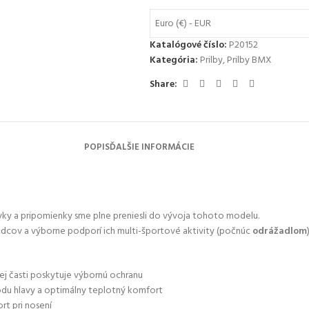
Euro (€) - EUR
Katalógové číslo:
P20152
Kategória:
Prilby
,
Prilby BMX
Share:
POPIS
ĎALŠIE INFORMÁCIE
vky a pripomienky sme plne preniesli do vývoja tohoto modelu.
zdcov a výborne podporí ich multi-športové aktivity (počnúc
odrážadlom
)
ej časti poskytuje výbornú ochranu
du hlavy a optimálny teplotný komfort
rt pri nosení