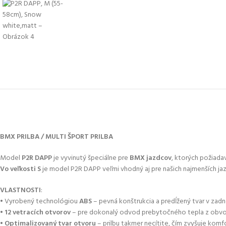
BMX PRILBA / MULTI ŠPORT PRILBA
Model
P2R DAPP
je vyvinutý špeciálne pre
BMX jazdcov
, ktorých požiada
Vo veľkosti S
je model P2R DAPP veľmi vhodný aj pre našich najmenších ja
VLASTNOSTI
:
• Vyrobený technológiou
ABS
– pevná konštrukcia a predĺžený tvar v zadn
•
12 vetracích otvorov
– pre dokonalý odvod prebytočného tepla z obvo
•
Optimalizovaný tvar otvoru
– prilbu takmer necítite, čím zvyšuje komfo