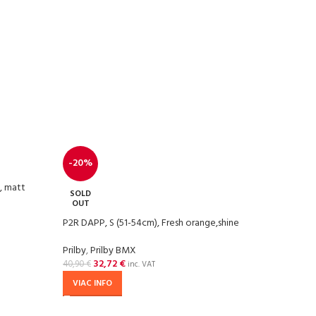
-20%
-20
, matt
SOLD
SOL
OUT
OU
P2R DAPP, S (51-54cm), Fresh orange,shine
P2R D
Prilby
,
Prilby BMX
Prilby
32,72
€
40,90
€
40,90
inc. VAT
VIAC INFO
VIA