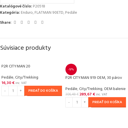
Katalógové číslo:
P20518
Kategória:
Enduro
,
FLATMAN 90ETD
,
Pedále
Share:
Súvisiace produkty
P2R CITYMAN 20
-5%
Pedále
,
City/Trekking
P2R CITYMAN 919 OEM, 30 párov
16,30
€
inc. VAT
Pedále
,
City/Trekking
,
OEM balenie
PRIDAŤ DO KOŠÍKA
289,67
€
306,48
€
inc. VAT
PRIDAŤ DO KOŠÍKA