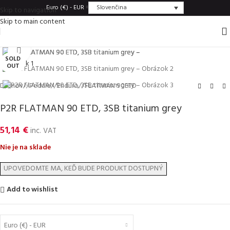
Slovenčina
Euro (€) - EUR
Skip to navigation
Skip to main content
Click to enlarge
SOLD
OUT
Domov
/
Pedále
/
Enduro
/
FLATMAN 90ETD
P2R FLATMAN 90 ETD, 3SB titanium grey
51,14
€
inc. VAT
Nie je na sklade
Add to wishlist
Euro (€) - EUR