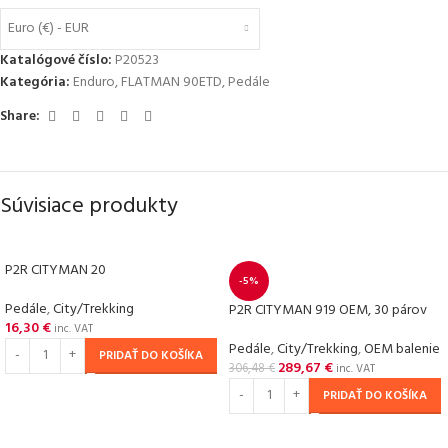
Euro (€) - EUR
Katalógové číslo:
P20523
Kategória:
Enduro
,
FLATMAN 90ETD
,
Pedále
Share:
Súvisiace produkty
P2R CITYMAN 20
-5%
Pedále
,
City/Trekking
P2R CITYMAN 919 OEM, 30 párov
16,30
€
inc. VAT
Pedále
,
City/Trekking
,
OEM balenie
PRIDAŤ DO KOŠÍKA
289,67
€
306,48
€
inc. VAT
PRIDAŤ DO KOŠÍKA