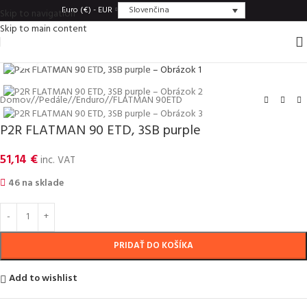
Slovenčina
Euro (€) - EUR
Skip to navigation
Skip to main content
Click to enlarge
Domov
/
Pedále
/
Enduro
/
FLATMAN 90ETD
P2R FLATMAN 90 ETD, 3SB purple
51,14
€
inc. VAT
46 na sklade
PRIDAŤ DO KOŠÍKA
Add to wishlist